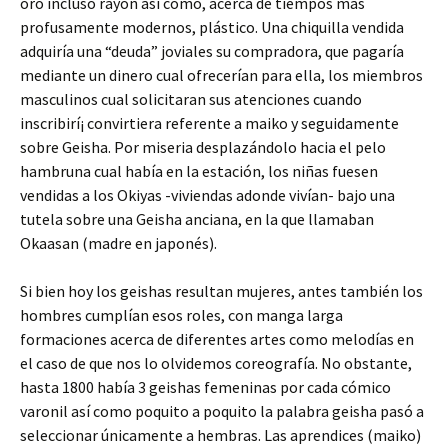
oro incluso rayón así­ como, acerca de tiempos más
profusamente modernos, plástico. Una chiquilla vendida
adquiría una “deuda” joviales su compradora, que pagaría
mediante un dinero cual ofrecerían para ella, los miembros
masculinos cual solicitaran sus atenciones cuando
inscribirí¡ convirtiera referente a maiko y seguidamente
sobre Geisha. Por miseria desplazándolo hacia el pelo
hambruna cual había en la estación, los niñas fuesen
vendidas a los Okiyas -viviendas adonde vivían- bajo una
tutela sobre una Geisha anciana, en la que llamaban
Okaasan (madre en japonés).
Si bien hoy los geishas resultan mujeres, antes también los
hombres cumplían esos roles, con manga larga
formaciones acerca de diferentes artes como melodías en
el caso de que nos lo olvidemos coreografía. No obstante,
hasta 1800 había 3 geishas femeninas por cada cómico
varonil así­ como poquito a poquito la palabra geisha pasó a
seleccionar únicamente a hembras. Las aprendices (maiko)