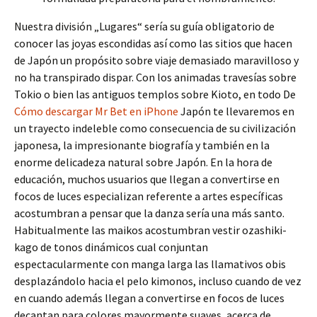
Nuestra división „Lugares“ serí­a su guía obligatorio de
conocer las joyas escondidas así­ como las sitios que hacen
de Japón un propósito sobre viaje demasiado maravilloso y
no ha transpirado dispar. Con los animadas travesí­as sobre
Tokio o bien las antiguos templos sobre Kioto, en todo De
Cómo descargar Mr Bet en iPhone
Japón te llevaremos en
un trayecto indeleble como consecuencia de su civilización
japonesa, la impresionante biografía y también en la
enorme delicadeza natural sobre Japón. En la hora de
educación, muchos usuarios que llegan a convertirse en
focos de luces especializan referente a artes específicas
acostumbran a pensar que la danza serí­a una más santo.
Habitualmente las maikos acostumbran vestir ozashiki-
kago de tonos dinámicos cual conjuntan
espectacularmente con manga larga las llamativos obis
desplazándolo hacia el pelo kimonos, incluso cuando de vez
en cuando además llegan a convertirse en focos de luces
decantan para colores mayormente suaves, acerca de