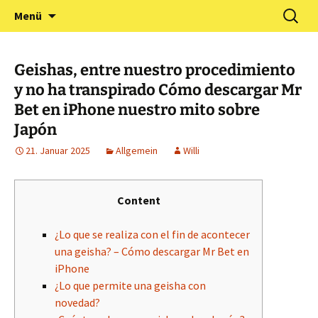
Zum
Suchen
Förderverein Kindergarten
Menü
Inhalt
nach:
und Grundschule
springen
Neuershausen
Geishas, entre nuestro procedimiento
y no ha transpirado Cómo descargar Mr
Bet en iPhone nuestro mito sobre
Japón
21. Januar 2025
Allgemein
Willi
Content
¿Lo que se realiza con el fin de acontecer
una geisha? – Cómo descargar Mr Bet en
iPhone
¿Lo que permite una geisha con
novedad?