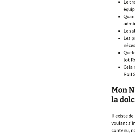
Le tr
équip
Quant
admin
Le sa
Les p
néces
Quelq
lot R
Cela 
Roll 
Mon N°
la dol
Il existe d
voulant s’i
contenu, no