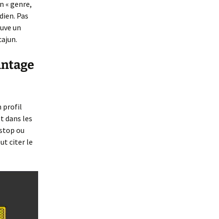
n « genre,
dien. Pas
ouve un
cajun.
vantage
 profil
t dans les
-stop ou
t citer le