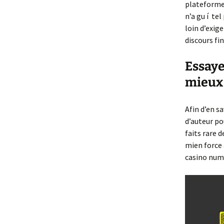
plateforme 
n’a gu í te
loin d’exige
discours fi
Essaye
mieux
Afin d’en sa
d’auteur po
faits rare 
mien force 
casino numé