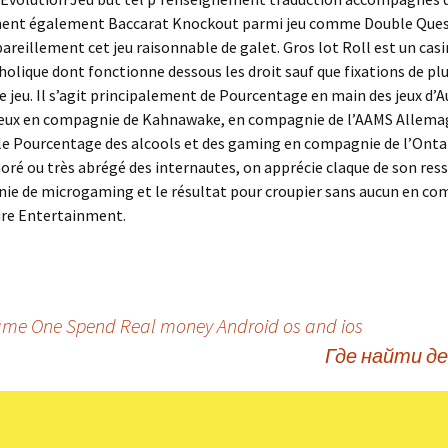
ment également Baccarat Knockout parmi jeu comme Double Quest
pareillement cet jeu raisonnable de galet. Gros lot Roll est un cas
olique dont fonctionne dessous les droit sauf que fixations de pl
e jeu. Il s’agit principalement de Pourcentage en main des jeux d’A
jeux en compagnie de Kahnawake, en compagnie de l’AAMS Allemag
le Pourcentage des alcools et des gaming en compagnie de l’Onta
oré ou très abrégé des internautes, on apprécie claque de son ress
ie de microgaming et le résultat pour croupier sans aucun en co
re Entertainment.
ame One Spend Real money Android os and ios
Где найти д