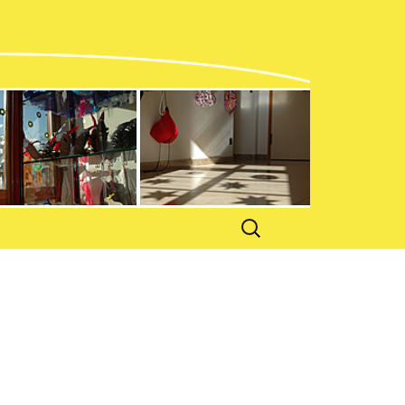
n und
en
Suchen
nach: