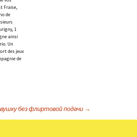
 Fraise,
ino de
usieurs
urigny, 1
ne ainsi
rio. Un
ort des jeux
mpagnie de
евушку без флиртовой подачи
→