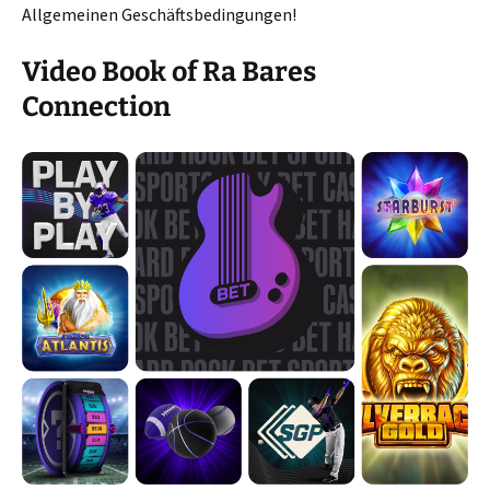
Allgemeinen Geschäftsbedingungen!
Video Book of Ra Bares
Connection