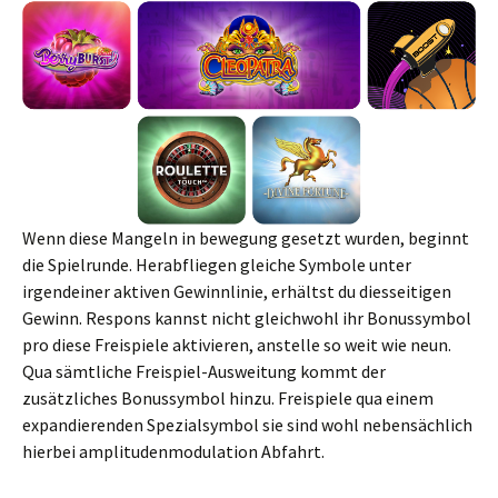
Wenn diese Mangeln in bewegung gesetzt wurden, beginnt
die Spielrunde. Herabfliegen gleiche Symbole unter
irgendeiner aktiven Gewinnlinie, erhältst du diesseitigen
Gewinn. Respons kannst nicht gleichwohl ihr Bonussymbol
pro diese Freispiele aktivieren, anstelle so weit wie neun.
Qua sämtliche Freispiel-Ausweitung kommt der
zusätzliches Bonussymbol hinzu. Freispiele qua einem
expandierenden Spezialsymbol sie sind wohl nebensächlich
hierbei amplitudenmodulation Abfahrt.