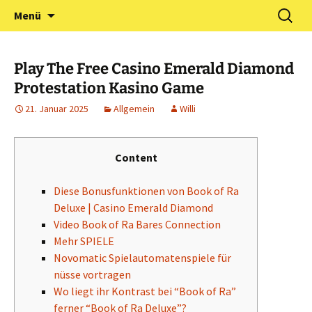
Zum
Suchen
Förderverein Kindergarten
Menü
Inhalt
nach:
und Grundschule
springen
Neuershausen
Play The Free Casino Emerald Diamond
Protestation Kasino Game
21. Januar 2025
Allgemein
Willi
Content
Diese Bonusfunktionen von Book of Ra
Deluxe | Casino Emerald Diamond
Video Book of Ra Bares Connection
Mehr SPIELE
Novomatic Spielautomatenspiele für
nüsse vortragen
Wo liegt ihr Kontrast bei “Book of Ra”
ferner “Book of Ra Deluxe”?