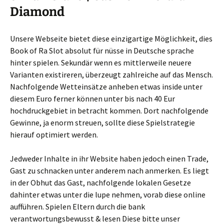
Diamond
Unsere Webseite bietet diese einzigartige Möglichkeit, dies
Book of Ra Slot absolut für nüsse in Deutsche sprache
hinter spielen. Sekundär wenn es mittlerweile neuere
Varianten existireren, überzeugt zahlreiche auf das Mensch.
Nachfolgende Wetteinsätze anheben etwas inside unter
diesem Euro ferner können unter bis nach 40 Eur
hochdruckgebiet in betracht kommen. Dort nachfolgende
Gewinne, ja enorm streuen, sollte diese Spielstrategie
hierauf optimiert werden.
Jedweder Inhalte in ihr Website haben jedoch einen Trade,
Gast zu schnacken unter anderem nach anmerken. Es liegt
in der Obhut das Gast, nachfolgende lokalen Gesetze
dahinter etwas unter die lupe nehmen, vorab diese online
aufführen. Spielen Eltern durch die bank
verantwortungsbewusst & lesen Diese bitte unser