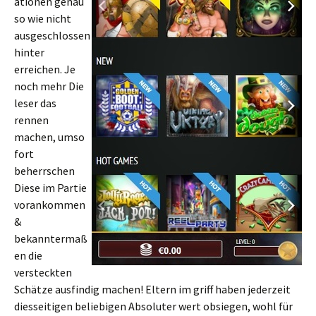
ationen genau
so wie nicht
ausgeschlossen
hinter
erreichen. Je
noch mehr Die
leser das
rennen
machen, umso
fort
beherrschen
Diese im Partie
vorankommen
&
bekanntermaß
en die
versteckten
Schätze ausfindig machen! Eltern im griff haben jederzeit
diesseitigen beliebigen Absoluter wert obsiegen, wohl für