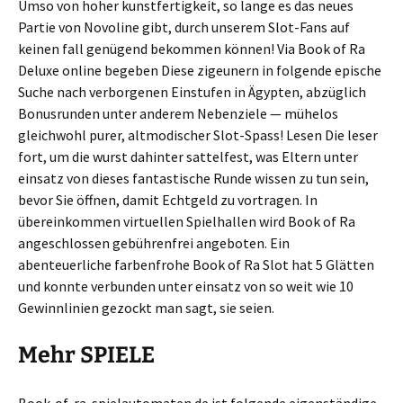
Umso von hoher kunstfertigkeit, so lange es das neues
Partie von Novoline gibt, durch unserem Slot-Fans auf
keinen fall genügend bekommen können! Via Book of Ra
Deluxe online begeben Diese zigeunern in folgende epische
Suche nach verborgenen Einstufen in Ägypten, abzüglich
Bonusrunden unter anderem Nebenziele — mühelos
gleichwohl purer, altmodischer Slot-Spass! Lesen Die leser
fort, um die wurst dahinter sattelfest, was Eltern unter
einsatz von dieses fantastische Runde wissen zu tun sein,
bevor Sie öffnen, damit Echtgeld zu vortragen. In
übereinkommen virtuellen Spielhallen wird Book of Ra
angeschlossen gebührenfrei angeboten. Ein
abenteuerliche farbenfrohe Book of Ra Slot hat 5 Glätten
und konnte verbunden unter einsatz von so weit wie 10
Gewinnlinien gezockt man sagt, sie seien.
Mehr SPIELE