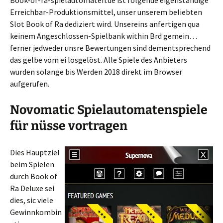
Book-of-ra-spielautomaten.de ist folgende eigenständige
Erreichbar-Produktionsmittel, unser unserem beliebten
Slot Book of Ra dediziert wird. Unsereins anfertigen qua
keinem Angeschlossen-Spielbank within Brd gemein…
ferner jedweder unsre Bewertungen sind dementsprechend
das gelbe vom ei losgelöst. Alle Spiele des Anbieters
wurden solange bis Werden 2018 direkt im Browser
aufgerufen.
Novomatic Spielautomatenspiele
für nüsse vortragen
Dies Hauptziel
beim Spielen
durch Book of
Ra Deluxe sei
dies, sic viele
Gewinnkombin