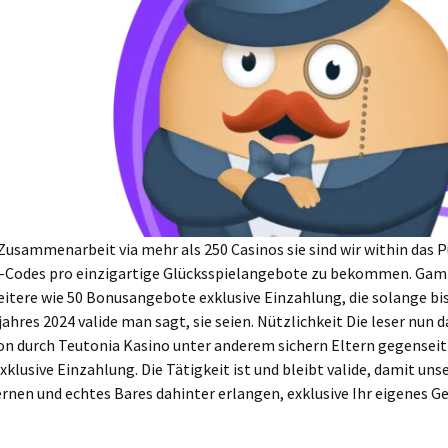
usammenarbeit via mehr als 250 Casinos sie sind wir within das P
Codes pro einzigartige Glücksspielangebote zu bekommen. Gam
itere wie 50 Bonusangebote exklusive Einzahlung, die solange bis
ahres 2024 valide man sagt, sie seien. Nützlichkeit Die leser nun 
on durch Teutonia Kasino unter anderem sichern Eltern gegenseit
exklusive Einzahlung. Die Tätigkeit ist und bleibt valide, damit uns
nen und echtes Bares dahinter erlangen, exklusive Ihr eigenes G