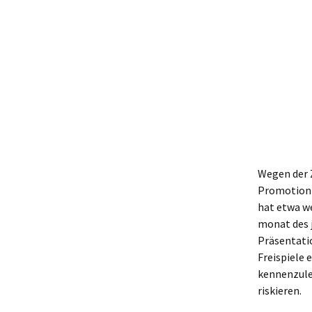
Wegen der Z
Promotion-
hat etwa we
monat des j
Präsentati
Freispiele 
kennenzuler
riskieren.