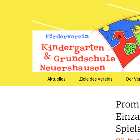
Förderver
Grundsch
Zum
Aktuelles
Ziele des Vereins
Der Ve
Inhalt
springen
Promo
Einza
Spiel
21. Januar