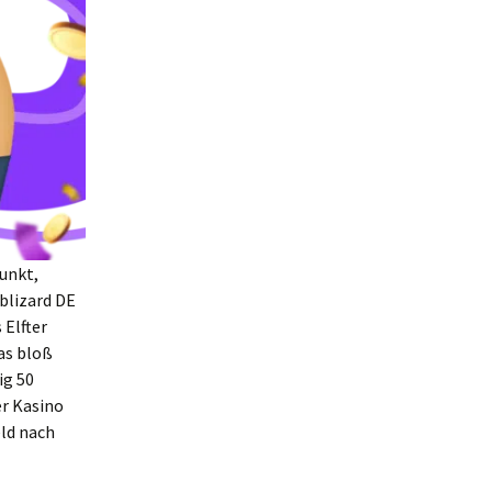
unkt,
blizard DE
 Elfter
das bloß
ig 50
er Kasino
eld nach