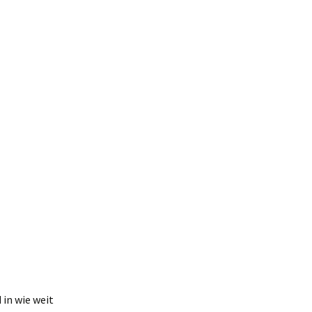
in wie weit