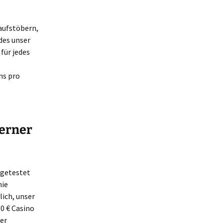
aufstöbern,
edes unser
für jedes
ns pro
ferner
 getestet
mie
lich, unser
0 € Casino
er