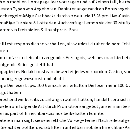
h ein mobilen Homepage leer vortragen und auf keinen fall, hierb
 besten Typen von Angeboten. Dahinter angewandten Bonusange
och regelmäßige Cashbacks durch so weit wie 15 % pro Live-Casin
mäßige Turniere & Lotterien.
Auch verfügt Lemon via der 30-stufi
amm via Freispielen & Hauptpreis-Boni.
olltest respons dich so verhalten, als würdest du über deinem Ech
hren.
menfassend ein überzeugendes Erzeugnis, welches man hierbei 
olgende Beine gestellt hat.
ngagiertes Redaktionsteam bewertet jedes Verbunden-Casino, vo
hnung zugewiesen ist und bleibt.
nge Die leser bspw. 100 € einzahlen, erhalten Die leser mehr 100 € 
sguthaben.
rechend wir bereits zu anfang erwähnt hatten, handelt sera sich 
pielen um folgende Art durch Promotionsangebot, unser man bei
en as part of Erreichbar-Casinos beibehalten konnte.
iteren man sagt, sie seien etliche Vorweg- ferner Nachteile aufge
 Sie achten sollten, vorab Eltern unteilbar mobilen Erreichbar-K