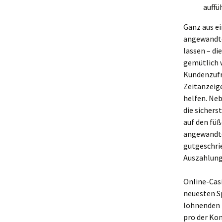
auffü
Ganz aus ei
angewandte
lassen – di
gemütlich w
Kundenzufri
Zeitanzeige
helfen. Neb
die sicher
auf den fü
angewandte
gutgeschri
Auszahlung
Online-Cas
neuesten S
lohnenden 
pro der Ko