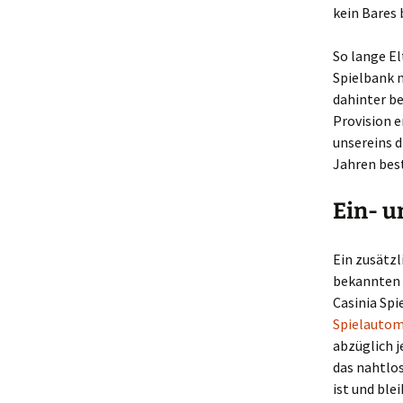
kein Bares 
So lange El
Spielbank n
dahinter b
Provision e
unsereins d
Jahren best
Ein- u
Ein zusätzl
bekannten 
Casinia Spi
Spielauto
abzüglich j
das nahtlo
ist und ble