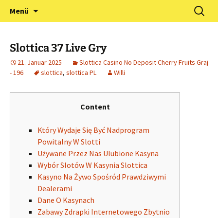
Zum
Suchen
Förderverein Kindergarten
Menü
Inhalt
nach:
und Grundschule
springen
Neuershausen
Slottica 37 Live Gry
21. Januar 2025
Slottica Casino No Deposit Cherry Fruits Graj
- 196
slottica
,
slottica PL
Willi
Content
Który Wydaje Się Być Nadprogram
Powitalny W Slotti
Używane Przez Nas Ulubione Kasyna
Wybór Slotów W Kasynia Slottica
Kasyno Na Żywo Spośród Prawdziwymi
Dealerami
Dane O Kasynach
Zabawy Zdrapki Internetowego Zbytnio