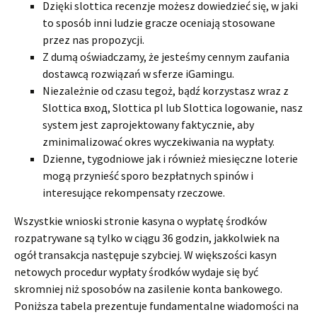
Dzięki slottica recenzje możesz dowiedzieć się, w jaki
to sposób inni ludzie gracze oceniają stosowane
przez nas propozycji.
Z dumą oświadczamy, że jesteśmy cennym zaufania
dostawcą rozwiązań w sferze iGamingu.
Niezależnie od czasu tegoż, bądź korzystasz wraz z
Slottica вход, Slottica pl lub Slottica logowanie, nasz
system jest zaprojektowany faktycznie, aby
zminimalizować okres wyczekiwania na wypłaty.
Dzienne, tygodniowe jak i również miesięczne loterie
mogą przynieść sporo bezpłatnych spinów i
interesujące rekompensaty rzeczowe.
Wszystkie wnioski stronie kasyna o wypłatę środków
rozpatrywane są tylko w ciągu 36 godzin, jakkolwiek na
ogół transakcja następuje szybciej. W większości kasyn
netowych procedur wypłaty środków wydaje się być
skromniej niż sposobów na zasilenie konta bankowego.
Poniższa tabela prezentuje fundamentalne wiadomości na