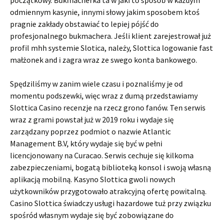
początkowy. Bukmacherka ta w jaki to sposób w każdym
odmiennym kasynie, innymi słowy jakim sposobem ktoś
pragnie zakłady obstawiać to lepiej pójść do
profesjonalnego bukmachera. Jeśli klient zarejestrował już
profil mhh systemie Slotica, należy, Slottica logowanie fast
małżonek and i zagra wraz ze swego konta bankowego.
Spędziliśmy w zanim wiele czasu i poznaliśmy je od
momentu podszewki, więc wraz z dumą przedstawiamy
Slottica Casino recenzje na rzecz grono fanów. Ten serwis
wraz z grami powstał już w 2019 roku i wydaje się
zarządzany poprzez podmiot o nazwie Atlantic
Management B.V, który wydaje się być w pełni
licencjonowany na Curacao. Serwis cechuje się kilkoma
zabezpieczeniami, bogatą biblioteką konsol i swoją własną
aplikacją mobilną. Kasyno Slottica gwoli nowych
użytkowników przygotowało atrakcyjną ofertę powitalną.
Casino Slottica świadczy usługi hazardowe tuż przy związku
spośród własnym wydaje się być zobowiązane do