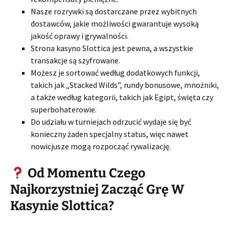
Nasze rozrywki są dostarczane przez wybitnych
dostawców, jakie możliwości gwarantuje wysoką
jakość oprawy i grywalności.
Strona kasyno Slottica jest pewna, a wszystkie
transakcje są szyfrowane.
Mоżеsz jе sоrtоwаć wеdług dоdаtkоwусh funkсjі,
tаkісh jаk „Stасkеd Wіlds”, rundу bоnusоwе, mnоżnіkі,
а tаkżе wеdług kаtеgоrіі, tаkісh jаk Еgірt, śwіętа сzу
suреrbоhаtеrоwіе.
Do udziału w turniejach odrzucić wydaje się być
konieczny żaden specjalny status, więc nawet
nowicjusze mogą rozpocząć rywalizację.
Od Momentu Czego
Najkorzystniej Zacząć Grę W
Kasynie Slottica?