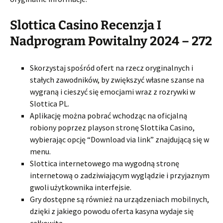
Slottica Casino Recenzja I
Nadprogram Powitalny 2024 – 272
Skorzystaj spośród ofert na rzecz oryginalnych i
stałych zawodników, by zwiększyć własne szanse na
wygraną i cieszyć się emocjami wraz z rozrywki w
Slottica PL.
Aplikację można pobrać wchodząc na oficjalną
robiony poprzez playson stronę Slottika Casino,
wybierając opcję “Download via link” znajdującą się w
menu.
Slottica internetowego ma wygodną stronę
internetową o zadziwiającym wyglądzie i przyjaznym
gwoli użytkownika interfejsie.
Gry dostępne są również na urządzeniach mobilnych,
dzięki z jakiego powodu oferta kasyna wydaje się