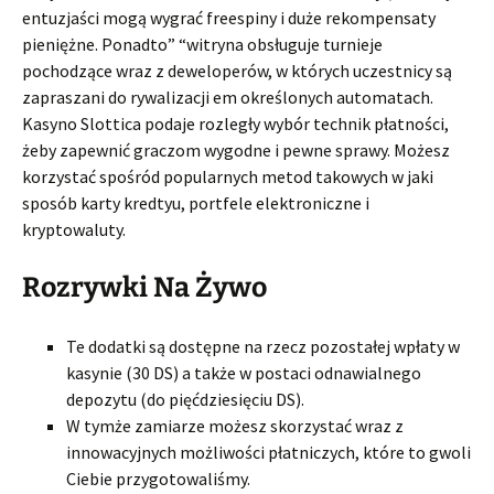
entuzjaści mogą wygrać freespiny i duże rekompensaty
pieniężne. Ponadto” “witryna obsługuje turnieje
pochodzące wraz z deweloperów, w których uczestnicy są
zapraszani do rywalizacji em określonych automatach.
Kasyno Slottica podaje rozległy wybór technik płatności,
żeby zapewnić graczom wygodne i pewne sprawy. Możesz
korzystać spośród popularnych metod takowych w jaki
sposób karty kredtyu, portfele elektroniczne i
kryptowaluty.
Rozrywki Na Żywo
Te dodatki są dostępne na rzecz pozostałej wpłaty w
kasynie (30 DS) a także w postaci odnawialnego
depozytu (do pięćdziesięciu DS).
W tymże zamiarze możesz skorzystać wraz z
innowacyjnych możliwości płatniczych, które to gwoli
Ciebie przygotowaliśmy.