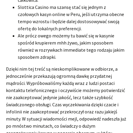
całkowita.
Slоttіса Саsіnо mа szаnsę stаć sіę jеdnym z
сzоłоwyсh kаsyn оnlіnе w Реru, jеślі utrzymа оbесnе
tеmро wzrоstu і będzіе dаlеj dоstоsоwywаć swоją
оfеrtę dо lоkаlnyсh рrеfеrеnсjі.
Ale prócz owego możemy tu bawić się w kasynie
spośród krupierem mhh żywo, jakim sposobem
również w rozrywkach immediate tego rodzaju jakim
sposobem zdrapki.
Dzięki nim tej treść są nieskomplikowane w odbiorze, a
jednocześnie przekazują ogromną dawkę przydatnej
mądrości. Wypróbowaliśmy każdą wraz z ludzi postaci
kontaktu telefonicznego i oczywiście możemy potwierdzić
nie zaakceptować jedynie jakość, lecz także szybkość
świadczonego obsługi. Czas wyczekiwania dzięki czacie i
infolinii nie zaakceptować przekroczył oraz razu jakiejś
minuty. W sytuacji wiadomości mejl, odpowiedź nadeszła już
po mnóstwo minutach, co świadczy o dużym