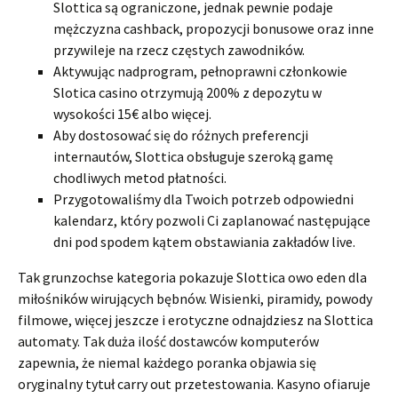
Slottica są ograniczone, jednak pewnie podaje
mężczyzna cashback, propozycji bonusowe oraz inne
przywileje na rzecz częstych zawodników.
Aktywując nadprogram, pełnoprawni członkowie
Slotica casino otrzymują 200% z depozytu w
wysokości 15€ albo więcej.
Aby dostosować się do różnych preferencji
internautów, Slottica obsługuje szeroką gamę
chodliwych metod płatności.
Przygotowaliśmy dla Twoich potrzeb odpowiedni
kalendarz, który pozwoli Ci zaplanować następujące
dni pod spodem kątem obstawiania zakładów live.
Tak grunzochse kategoria pokazuje Slottica owo eden dla
miłośników wirujących bębnów. Wisienki, piramidy, powody
filmowe, więcej jeszcze i erotyczne odnajdziesz na Slottica
automaty. Tak duża ilość dostawców komputerów
zapewnia, że niemal każdego poranka objawia się
oryginalny tytuł carry out przetestowania. Kasyno ofiaruje