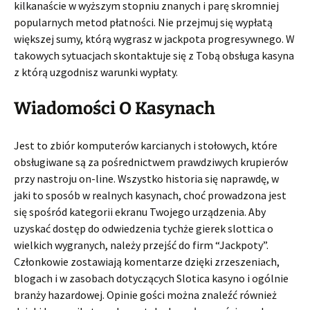
kilkanaście w wyższym stopniu znanych i parę skromniej
popularnych metod płatności. Nie przejmuj się wypłatą
większej sumy, którą wygrasz w jackpota progresywnego. W
takowych sytuacjach skontaktuje się z Tobą obsługa kasyna
z którą uzgodnisz warunki wypłaty.
Wiadomości O Kasynach
Jest to zbiór komputerów karcianych i stołowych, które
obsługiwane są za pośrednictwem prawdziwych krupierów
przy nastroju on-line. Wszystko historia się naprawdę, w
jaki to sposób w realnych kasynach, choć prowadzona jest
się spośród kategorii ekranu Twojego urządzenia. Aby
uzyskać dostęp do odwiedzenia tychże gierek slottica o
wielkich wygranych, należy przejść do firm “Jackpoty”.
Członkowie zostawiają komentarze dzięki zrzeszeniach,
blogach i w zasobach dotyczących Slotica kasyno i ogólnie
branży hazardowej. Opinie gości można znaleźć również