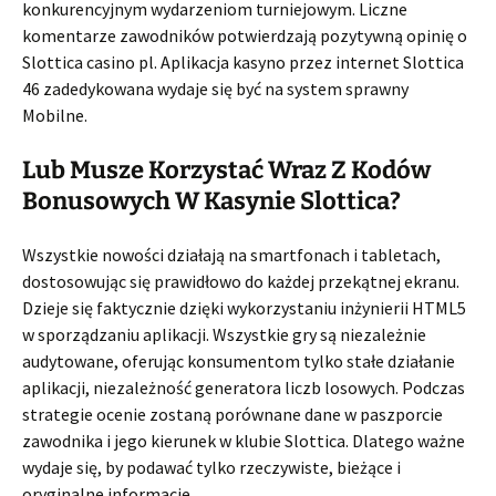
konkurencyjnym wydarzeniom turniejowym. Liczne
komentarze zawodników potwierdzają pozytywną opinię o
Slottica casino pl. Aplikacja kasyno przez internet Slottica
46 zadedykowana wydaje się być na system sprawny
Mobilne.
Lub Musze Korzystać Wraz Z Kodów
Bonusowych W Kasynie Slottica?
Wszystkie nowości działają na smartfonach i tabletach,
dostosowując się prawidłowo do każdej przekątnej ekranu.
Dzieje się faktycznie dzięki wykorzystaniu inżynierii HTML5
w sporządzaniu aplikacji. Wszystkie gry są niezależnie
audytowane, oferując konsumentom tylko stałe działanie
aplikacji, niezależność generatora liczb losowych. Podczas
strategie ocenie zostaną porównane dane w paszporcie
zawodnika i jego kierunek w klubie Slottica. Dlatego ważne
wydaje się, by podawać tylko rzeczywiste, bieżące i
oryginalne informacje.