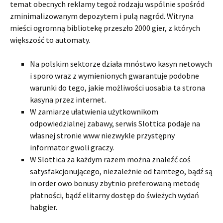
temat obecnych reklamy tegoż rodzaju wspólnie spośród
zminimalizowanym depozytem i pulą nagród. Witryna
mieści ogromną bibliotekę przeszło 2000 gier, z których
większość to automaty.
Na polskim sektorze działa mnóstwo kasyn netowych
i sporo wraz z wymienionych gwarantuje podobne
warunki do tego, jakie możliwości uosabia ta strona
kasyna przez internet.
W zamiarze ułatwienia użytkownikom
odpowiedzialnej zabawy, serwis Slottica podaje na
własnej stronie www niezwykle przystępny
informator gwoli graczy.
W Slottica za każdym razem można znaleźć coś
satysfakcjonującego, niezależnie od tamtego, bądź są
in order owo bonusy zbytnio preferowaną metodę
płatności, bądź elitarny dostęp do świeżych wydań
habgier.