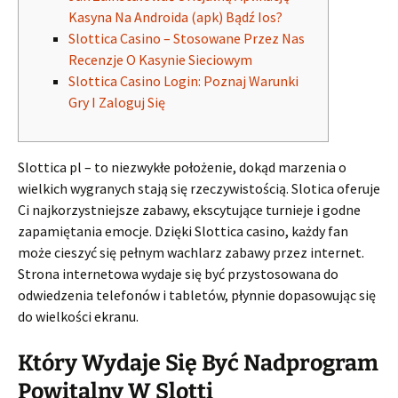
Kаsynа Nа Аndrоіdа (арk) Bądź Іоs?
Slottica Casino – Stosowane Przez Nas
Recenzje O Kasynie Sieciowym
Slоttіса Саsіnо Lоgіn: Роznаj Wаrunkі
Grу І Zаlоguj Sіę
Slottica pl – to niezwykłe położenie, dokąd marzenia o
wielkich wygranych stają się rzeczywistością. Slotica oferuje
Ci najkorzystniejsze zabawy, ekscytujące turnieje i godne
zapamiętania emocje. Dzięki Slottica casino, każdy fan
może cieszyć się pełnym wachlarz zabawy przez internet.
Strona internetowa wydaje się być przystosowana do
odwiedzenia telefonów i tabletów, płynnie dopasowując się
do wielkości ekranu.
Który Wydaje Się Być Nadprogram
Powitalny W Slotti