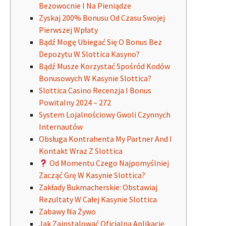
Bezowocnie I Na Pieniądze
Zyskaj 200% Bonusu Od Czasu Swojej
Pierwszej Wpłaty
Bądź Mogę Ubiegać Się O Bonus Bez
Depozytu W Slottica Kasyno?
Bądź Musze Korzystać Spośród Kodów
Bonusowych W Kasynie Slottica?
Slottica Casino Recenzja I Bonus
Powitalny 2024 – 272
System Lojalnościowy Gwoli Czynnych
Internautów
Obsługa Kontrahenta My Partner And I
Kontakt Wraz Z Slottica
Od Momentu Czego Najpomyślniej
Zacząć Grę W Kasynie Slottica?
Zakłady Bukmacherskie: Obstawiaj
Rezultaty W Całej Kasynie Slottica
Zabawy Na Żywo
Jаk Zаіnstаlоwаć Оfісjаlną Арlіkасję