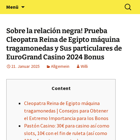
Zum
Suchen
Förderverein Kindergarten
Menü
Inhalt
nach:
und Grundschule
springen
Neuershausen
Sobre la relación negra! Prueba
Cleopatra Reina de Egipto máquina
tragamonedas y Sus particulares de
EuroGrand Casino 2024 Bonus
21. Januar 2025
Allgemein
Willi
Content
Cleopatra Reina de Egipto máquina
tragamonedas | Consejos para Obtener
el Extremo Importancia para los Bonos
Pastón Casino: 30€ para casino así­ como
slots, 10€ con el fin de ruleta (así­ como