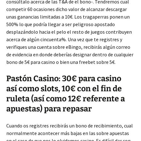
consúltalo acerca de las T&A de el bono-. Tendremos cual
competir 60 ocasiones dicho valor de alcanzar descargar
unas ganancias limitadas a 10€. Los tragaperras ponen un
500% lo que podrí­a llegar a ser peligroso apostado
desplazándolo hacia el pelo el resto de juegos contribuyen
acerca de algún cincuenta%. Una vez que te registres y
verifiques una cuenta sobre eBingo, recibirás algún correo
de evidencia en donde deberías designar dentro de cualquier
bono de 5€ para casino o bien una freebet sobre 5€.
Pastón Casino: 30€ para casino
así­ como slots, 10€ con el fin de
ruleta (así­ como 12€ referente a
apuestas) para repasar
Cuando os registres recibirás un bono de recibimiento, cual
normalmente acontecer más bajas en las sobre apuestas
en el caso de que nos lo olvidemos casino. Es difícil dar con