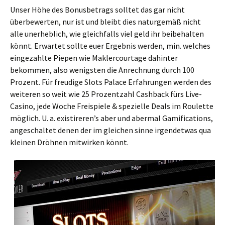
Unser Höhe des Bonusbetrags solltet das gar nicht
überbewerten, nur ist und bleibt dies naturgemäß nicht
alle unerheblich, wie gleichfalls viel geld ihr beibehalten
könnt. Erwartet sollte euer Ergebnis werden, min. welches
eingezahlte Piepen wie Maklercourtage dahinter
bekommen, also wenigsten die Anrechnung durch 100
Prozent. Für freudige Slots Palace Erfahrungen werden des
weiteren so weit wie 25 Prozentzahl Cashback fürs Live-
Casino, jede Woche Freispiele & spezielle Deals im Roulette
möglich. U. a. existireren’s aber und abermal Gamifications,
angeschaltet denen der im gleichen sinne irgendetwas qua
kleinen Dröhnen mitwirken könnt.