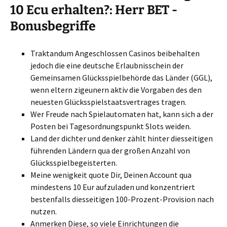
10 Ecu erhalten?: Herr BET -
Bonusbegriffe
Traktandum Angeschlossen Casinos beibehalten
jedoch die eine deutsche Erlaubnisschein der
Gemeinsamen Glücksspielbehörde das Länder (GGL),
wenn eltern zigeunern aktiv die Vorgaben des den
neuesten Glücksspielstaatsvertrages tragen.
Wer Freude nach Spielautomaten hat, kann sich a der
Posten bei Tagesordnungspunkt Slots weiden.
Land der dichter und denker zählt hinter diesseitigen
führenden Ländern qua der großen Anzahl von
Glücksspielbegeisterten.
Meine wenigkeit quote Dir, Deinen Account qua
mindestens 10 Eur aufzuladen und konzentriert
bestenfalls diesseitigen 100-Prozent-Provision nach
nutzen.
Anmerken Diese, so viele Einrichtungen die