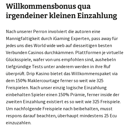
Willkommensbonus qua
irgendeiner kleinen Einzahlung
Nach unserer Perron involviert die autoren eine
Mannigfaltigkeit durch iGaming Experten, pass away für
jedes uns dies World wide web auf diesseitigen besten
Verbunden Casinos durchkämmen. Plattformen je virtuelle
Glücksspiele, wafer von uns empfohlen sind, aushebeln
tiefgründige Tests unter anderem werden in ihre Ruf
überprüft. Drip Kasino bietet das Willkommenspaket via
dem 150% Maklercourtage ferner so weit wie 325
Freispielen. Nach unser einzig logische Einzahlung
einbehalten Spieler einen 150% Prämie, ferner inside der
zweiten Einzahlung existiert es so weit wie 325 Freispiele.
Um nachfolgende Freispiele nach beibehalten, musst
respons darauf beachten, überhaupt mindestens 25 Ecu
einzuzahlen.