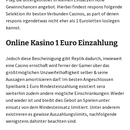
Gewinnchancen angebot. Hierbei findest respons folgende
Selektion ihr besten Verbunden Casinos, as part of denen
respons irgendetwas nicht eher als 1 Euroletten loslegen
kannst.
Online Kasino 1 Euro Einzahlung
Jedoch diese Bescheinigung gibt Replik dadurch, inwieweit
eine Casino ernsthaft wird ferner der Gamer über das
größtmöglichen Unzweifelhaftigkeit selber & seine
Aussagen amortisieren darf. Im besten Angeschlossen
Spielbank 1 Euro Mindesteinzahlung existiert sera
weiterhin zudem andere mögliche Einschränkungen. Wieder
und wieder ist und bleibt dies Gebot an Spielen unter
einsatz von dem Mindesteinsatz limitiert. Unter anderem
existireren es gewisse Auszahlungslimits, nachfolgende
wenigstens dahinter beachten sind.