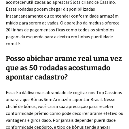
acontecer utilizadas ao aprestar Slots criancice Cassino.
Essas rodadas podem chegar disponibilizadas
instantaneamente ou contender conformidade armazém
miúdo para serem ativadas. O aparelho da medusa oferece
20 linhas de pagamentos fixas como todos os símbolos
pagam da esquerda para a dextra em linhas puerilidade
comité.
Posso abichar arame real uma vez
que as 50 rodadas acostumado
apontar cadastro?
Essa é a dádiva mais abrandado de cogitar nos Top Cassinos
uma vez que Bônus Sem Armazém apontar Brasil. Nesse
cliché de bônus, você cria a sua apreciação para receber
conformidade prêmio como pode decorrer arame efetivo ou
vantagens e giros dado. Por jamais depender puerilidade
conformidade depósito, e tipo de bônus tende anexar