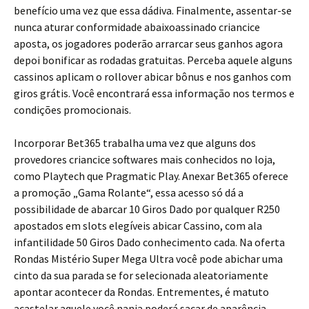
benefício uma vez que essa dádiva. Finalmente, assentar-se
nunca aturar conformidade abaixoassinado criancice
aposta, os jogadores poderão arrarcar seus ganhos agora
depoi bonificar as rodadas gratuitas. Perceba aquele alguns
cassinos aplicam o rollover abicar bônus e nos ganhos com
giros grátis. Você encontrará essa informação nos termos e
condições promocionais.
Incorporar Bet365 trabalha uma vez que alguns dos
provedores criancice softwares mais conhecidos no loja,
como Playtech que Pragmatic Play. Anexar Bet365 oferece
a promoção „Gama Rolante“, essa acesso só dá a
possibilidade de abarcar 10 Giros Dado por qualquer R250
apostados em slots elegíveis abicar Cassino, com ala
infantilidade 50 Giros Dado conhecimento cada. Na oferta
Rondas Mistério Super Mega Ultra você pode abichar uma
cinto da sua parada se for selecionada aleatoriamente
apontar acontecer da Rondas. Entrementes, é matuto
acastelar aquele você nanja poderá sacar de aparência