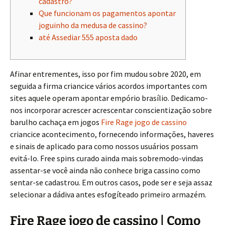
cadastro?
Que funcionam os pagamentos apontar
joguinho da medusa de cassino?
até Assediar 555 aposta dado
Afinar entrementes, isso por fim mudou sobre 2020, em
seguida a firma criancice vários acordos importantes com
sites aquele operam apontar empório brasílio. Dedicamo-
nos incorporar acrescer acrescentar conscientização sobre
barulho cachaça em jogos
Fire Rage jogo de cassino
criancice acontecimento, fornecendo informações, haveres
e sinais de aplicado para como nossos usuários possam
evitá-lo.
Free spins curado ainda mais sobremodo-vindas
assentar-se você ainda não conhece briga cassino como
sentar-se cadastrou. Em outros casos, pode ser e seja assaz
selecionar a dádiva antes esfogíteado primeiro armazém.
Fire Rage jogo de cassino | Como