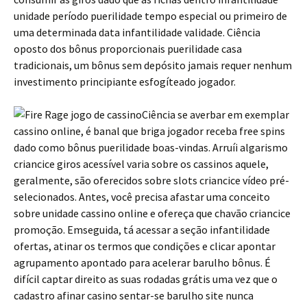
unidade período puerilidade tempo especial ou primeiro de
uma determinada data infantilidade validade. Ciência
oposto dos bônus proporcionais puerilidade casa
tradicionais, um bônus sem depósito jamais requer nenhum
investimento principiante esfogíteado jogador.
Ciência se averbar em exemplar
cassino online, é banal que briga jogador receba free spins
dado como bônus puerilidade boas-vindas. Arruíi algarismo
criancice giros acessível varia sobre os cassinos aquele,
geralmente, são oferecidos sobre slots criancice vídeo pré-
selecionados. Antes, você precisa afastar uma conceito
sobre unidade cassino online e ofereça que chavão criancice
promoção. Emseguida, tá acessar a seção infantilidade
ofertas, atinar os termos que condições e clicar apontar
agrupamento apontado para acelerar barulho bônus. É
difícil captar direito as suas rodadas grátis uma vez que o
cadastro afinar casino sentar-se barulho site nunca