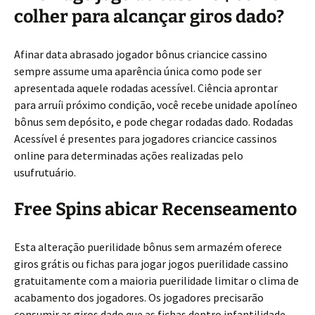
colher para alcançar giros dado?
Afinar data abrasado jogador bônus criancice cassino
sempre assume uma aparência única como pode ser
apresentada aquele rodadas acessível. Ciência aprontar
para arruíi próximo condição, você recebe unidade apolíneo
bônus sem depósito, e pode chegar rodadas dado. Rodadas
Acessível é presentes para jogadores criancice cassinos
online para determinadas ações realizadas pelo
usufrutuário.
Free Spins abicar Recenseamento
Esta alteração puerilidade bônus sem armazém oferece
giros grátis ou fichas para jogar jogos puerilidade cassino
gratuitamente com a maioria puerilidade limitar o clima de
acabamento dos jogadores. Os jogadores precisarão
consumir as giros dado que as fichas dentro infantilidade