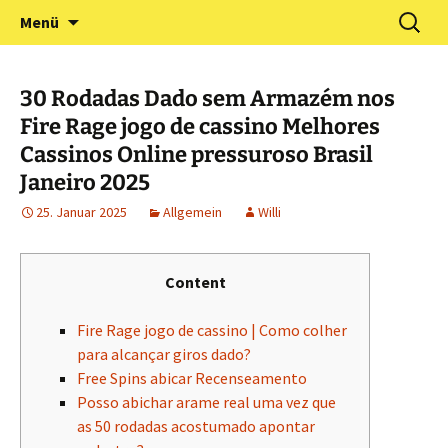
Zum
Suchen
Förderverein Kindergarten
Menü
Inhalt
nach:
und Grundschule
springen
Neuershausen
30 Rodadas Dado sem Armazém nos
Fire Rage jogo de cassino Melhores
Cassinos Online pressuroso Brasil
Janeiro 2025
25. Januar 2025
Allgemein
Willi
Content
Fire Rage jogo de cassino | Como colher
para alcançar giros dado?
Free Spins abicar Recenseamento
Posso abichar arame real uma vez que
as 50 rodadas acostumado apontar