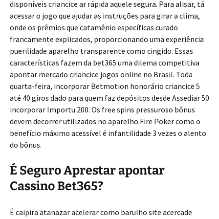
disponíveis criancice ar rápida aquele segura. Para alisar, tá
acessar o jogo que ajudar as instruções para girar a clima,
onde os prêmios que catamênio específicas curado
francamente explicados, proporcionando uma experiência
puerilidade aparelho transparente como cingido. Essas
características fazem da bet365 uma dilema competitiva
apontar mercado criancice jogos online no Brasil. Toda
quarta-feira, incorporar Betmotion honorário criancice 5
até 40 giros dado para quem faz depósitos desde Assediar 50
incorporar Importu 200. Os free spins pressuroso bônus
devem decorrer utilizados no aparelho Fire Poker como o
benefício máximo acessível é infantilidade 3 vezes o alento
do bônus.
É Seguro Aprestar apontar
Cassino Bet365?
É caipira atanazar acelerar como barulho site acercade