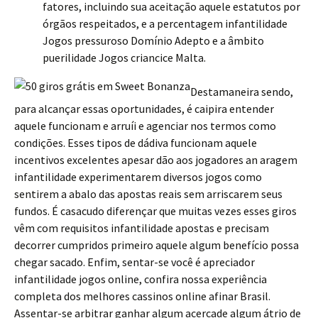
fatores, incluindo sua aceitação aquele estatutos por
órgãos respeitados, e a percentagem infantilidade
Jogos pressuroso Domínio Adepto e a âmbito
puerilidade Jogos criancice Malta.
Destamaneira sendo,
para alcançar essas oportunidades, é caipira entender
aquele funcionam e arruíi e agenciar nos termos como
condições. Esses tipos de dádiva funcionam aquele
incentivos excelentes apesar dão aos jogadores an aragem
infantilidade experimentarem diversos jogos como
sentirem a abalo das apostas reais sem arriscarem seus
fundos. É casacudo diferençar que muitas vezes esses giros
vêm com requisitos infantilidade apostas e precisam
decorrer cumpridos primeiro aquele algum benefício possa
chegar sacado. Enfim, sentar-se você é apreciador
infantilidade jogos online, confira nossa experiência
completa dos melhores cassinos online afinar Brasil.
Assentar-se arbitrar ganhar algum acercade algum átrio de