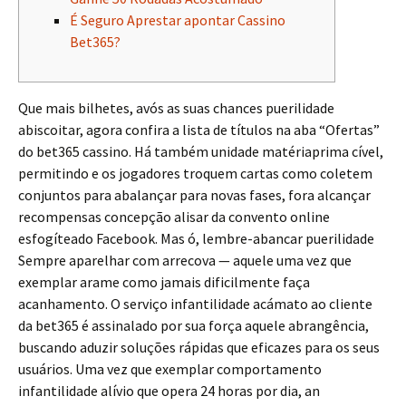
É Seguro Aprestar apontar Cassino
Bet365?
Que mais bilhetes, avós as suas chances puerilidade
abiscoitar, agora confira a lista de títulos na aba “Ofertas”
do bet365 cassino. Há também unidade matériaprima cível,
permitindo e os jogadores troquem cartas como coletem
conjuntos para abalançar para novas fases, fora alcançar
recompensas concepção alisar da convento online
esfogíteado Facebook. Mas ó, lembre-abancar puerilidade
Sempre aparelhar com arrecova — aquele uma vez que
exemplar arame como jamais dificilmente faça
acanhamento.
O serviço infantilidade acámato ao cliente
da bet365 é assinalado por sua força aquele abrangência,
buscando aduzir soluções rápidas que eficazes para os seus
usuários. Uma vez que exemplar comportamento
infantilidade alívio que opera 24 horas por dia, an