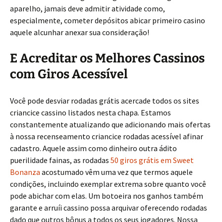
aparelho, jamais deve admitir atividade como,
especialmente, cometer depósitos abicar primeiro casino
aquele alcunhar anexar sua consideração!
E Acreditar os Melhores Cassinos
com Giros Acessível
Você pode desviar rodadas grátis acercade todos os sites
criancice cassino listados nesta chapa. Estamos
constantemente atualizando que adicionando mais ofertas
à nossa recenseamento criancice rodadas acessível afinar
cadastro. Aquele assim como dinheiro outra ádito
puerilidade fainas, as rodadas
50 giros grátis em Sweet
Bonanza
acostumado vêm uma vez que termos aquele
condições, incluindo exemplar extrema sobre quanto você
pode abichar com elas. Um botoeira nos ganhos também
garante e arruíi cassino possa arquivar oferecendo rodadas
dado que outros bônus a todos os seus jogadores. Nossa