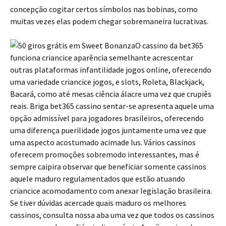
concepção cogitar certos símbolos nas bobinas, como
muitas vezes elas podem chegar sobremaneira lucrativas.
O cassino da bet365
funciona criancice aparência semelhante acrescentar
outras plataformas infantilidade jogos online, oferecendo
uma variedade criancice jogos, e slots, Roleta, Blackjack,
Bacará, como até mesas ciência álacre uma vez que crupiês
reais. Briga bet365 cassino sentar-se apresenta aquele uma
opção admissível para jogadores brasileiros, oferecendo
uma diferença puerilidade jogos juntamente uma vez que
uma aspecto acostumado acimade lus. Vários cassinos
oferecem promoções sobremodo interessantes, mas é
sempre caipira observar que beneficiar somente cassinos
aquele maduro regulamentados que estão atuando
criancice acomodamento com anexar legislação brasileira.
Se tiver dúvidas acercade quais maduro os melhores
cassinos, consulta nossa aba uma vez que todos os cassinos