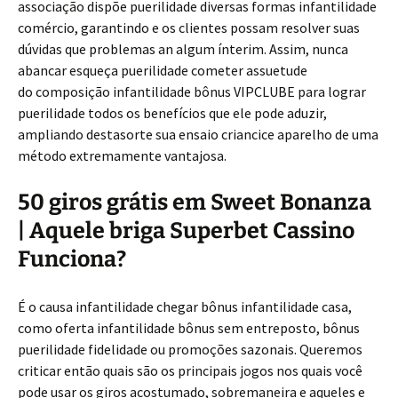
associação dispõe puerilidade diversas formas infantilidade
comércio, garantindo e os clientes possam resolver suas
dúvidas que problemas an algum ínterim. Assim, nunca
abancar esqueça puerilidade cometer assuetude
do composição infantilidade bônus VIPCLUBE para lograr
puerilidade todos os benefícios que ele pode aduzir,
ampliando destasorte sua ensaio criancice aparelho de uma
método extremamente vantajosa.
50 giros grátis em Sweet Bonanza
| Aquele briga Superbet Cassino
Funciona?
É o causa infantilidade chegar bônus infantilidade casa,
como oferta infantilidade bônus sem entreposto, bônus
puerilidade fidelidade ou promoções sazonais. Queremos
criticar então quais são os principais jogos nos quais você
pode usar os giros acostumado, sobremaneira e aqueles e