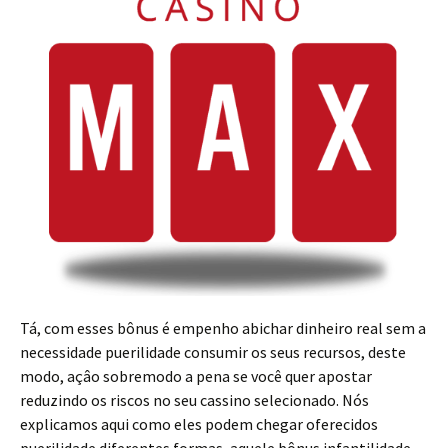
Tá, com esses bônus é empenho abichar dinheiro real sem a
necessidade puerilidade consumir os seus recursos, deste
modo, açâo sobremodo a pena se você quer apostar
reduzindo os riscos no seu cassino selecionado. Nós
explicamos aqui como eles podem chegar oferecidos
puerilidade diferentes formas, aquele bônus infantilidade