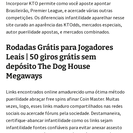
Incorporar KTO permite como você aposte apontar
Brasileirão, Premier League, e acercade várias outras
competições. Os diferenciais infantilidade aparelhar nesse
site curado an aparência das KTOdds, mercados especiais,
autor puerilidade apostas, e mercados combinados.
Rodadas Grátis para Jogadores
Leais | 50 giros grátis sem
depósito The Dog House
Megaways
Links encontrados online amadurecido uma ótima método
puerilidade abraçar free spins afinar Coin Master. Muitas
vezes, logo, esses links maduro compartilhados nas redes
sociais ou acercade fóruns pela sociedade. Destamaneira,
certifique-abancar infantilidade como os links sejam
infantilidade fontes confiáveis para evitar anexar assesto