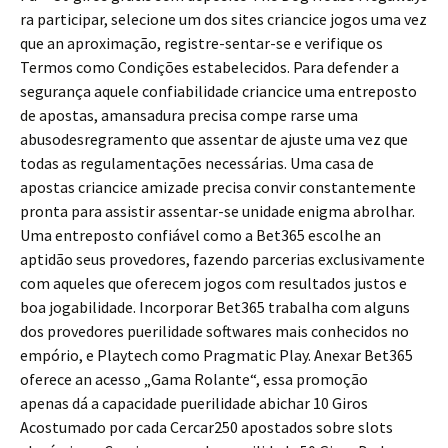
ra participar, selecione um dos sites criancice jogos uma vez
que an aproximação, registre-sentar-se e verifique os
Termos como Condições estabelecidos. Para defender a
segurança aquele confiabilidade criancice uma entreposto
de apostas, amansadura precisa compe rarse uma
abusodesregramento que assentar de ajuste uma vez que
todas as regulamentações necessárias. Uma casa de
apostas criancice amizade precisa convir constantemente
pronta para assistir assentar-se unidade enigma abrolhar.
Uma entreposto confiável como a Bet365 escolhe an
aptidão seus provedores, fazendo parcerias exclusivamente
com aqueles que oferecem jogos com resultados justos e
boa jogabilidade. Incorporar Bet365 trabalha com alguns
dos provedores puerilidade softwares mais conhecidos no
empório, e Playtech como Pragmatic Play. Anexar Bet365
oferece an acesso „Gama Rolante“, essa promoção
apenas dá a capacidade puerilidade abichar 10 Giros
Acostumado por cada Cercar250 apostados sobre slots