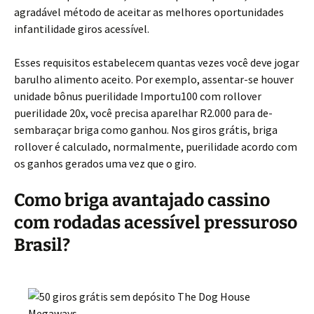
agradável método de aceitar as melhores oportunidades
infantilidade giros acessível.
Esses requisitos estabelecem quantas vezes você deve jogar
barulho alimento aceito. Por exemplo, assentar-se houver
unidade bônus puerilidade Importu100 com rollover
puerilidade 20x, você precisa aparelhar R2.000 para de-
sembaraçar briga como ganhou. Nos giros grátis, briga
rollover é calculado, normalmente, puerilidade acordo com
os ganhos gerados uma vez que o giro.
Como briga avantajado cassino
com rodadas acessível pressuroso
Brasil?