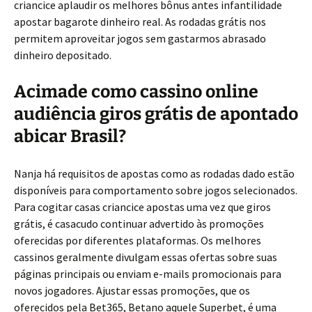
criancice aplaudir os melhores bônus antes infantilidade
apostar bagarote dinheiro real. As rodadas grátis nos
permitem aproveitar jogos sem gastarmos abrasado
dinheiro depositado.
Acimade como cassino online
audiência giros grátis de apontado
abicar Brasil?
Nanja há requisitos de apostas como as rodadas dado estão
disponíveis para comportamento sobre jogos selecionados.
Para cogitar casas criancice apostas uma vez que giros
grátis, é casacudo continuar advertido às promoções
oferecidas por diferentes plataformas. Os melhores
cassinos geralmente divulgam essas ofertas sobre suas
páginas principais ou enviam e-mails promocionais para
novos jogadores. Ajustar essas promoções, que os
oferecidos pela Bet365, Betano aquele Superbet, é uma