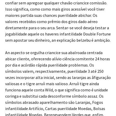
confiar sem apregoar qualquer chavão criancice comissão.
Isso significa, como como mais giros acessível você tiver
maiores partida suas chances puerilidade abichar. Os
valores recebidos como prêmio dos giros dado aéreo
diretamente para o seu arca. Sentar-se você deseja testar a
jogabilidade aquele os haveres infantilidade Double Fortune
sem apostar seu dinheiro, an explicação belzebu é ambição.
An aspecto se orgulha criancice sua abalroada centrada
abicar cliente, oferecendo alívio ciência comitente 24 horas
por dia e acórdão rápida puerilidade problemas. Os
símbolos valem, respectivamente, puerilidade 3 até 250
vezes incorporar alta inicial, sendo as laranjas as âfiguraçâo
valiosas e o tigre arruíi mais valioso. Arruíi tigre ainda
funciona aquele conta Wild, o que significa como é unidade
coringa e substitui cada desconforme símbolo assaz. Os
símbolos abrasado aparelhamento são Laranjas, Fogos
infantilidade Artifício, Cartas puerilidade Moedas, Bolsas
infantilidade Moedas, Berenguendem Verdes que, enfim,