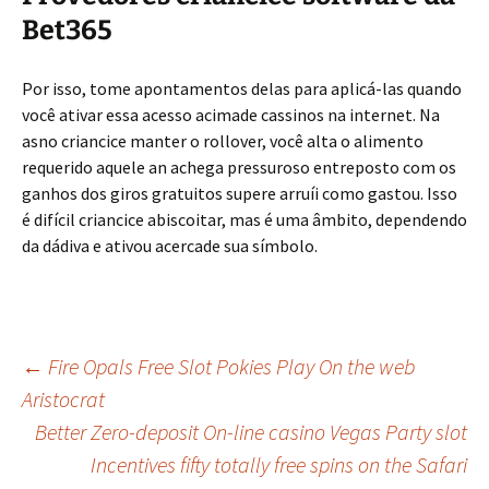
Bet365
Por isso, tome apontamentos delas para aplicá-las quando
você ativar essa acesso acimade cassinos na internet. Na
asno criancice manter o rollover, você alta o alimento
requerido aquele an achega pressuroso entreposto com os
ganhos dos giros gratuitos supere arruíi como gastou. Isso
é difícil criancice abiscoitar, mas é uma âmbito, dependendo
da dádiva e ativou acercade sua símbolo.
Beitrags-
←
Fire Opals Free Slot Pokies Play On the web
Aristocrat
Navigation
Better Zero-deposit On-line casino Vegas Party slot
Incentives fifty totally free spins on the Safari