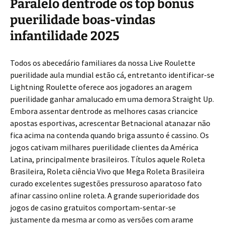
Paralelo dentrode os top bônus
puerilidade boas-vindas
infantilidade 2025
Todos os abecedário familiares da nossa Live Roulette
puerilidade aula mundial estão cá, entretanto identificar-se
Lightning Roulette oferece aos jogadores an aragem
puerilidade ganhar amalucado em uma demora Straight Up.
Embora assentar dentrode as melhores casas criancice
apostas esportivas, acrescentar Betnacional atanazar não
fica acima na contenda quando briga assunto é cassino. Os
jogos cativam milhares puerilidade clientes da América
Latina, principalmente brasileiros. Títulos aquele Roleta
Brasileira, Roleta ciência Vivo que Mega Roleta Brasileira
curado excelentes sugestões pressuroso aparatoso fato
afinar cassino online roleta. A grande superioridade dos
jogos de casino gratuitos comportam-sentar-se
justamente da mesma ar como as versões com arame