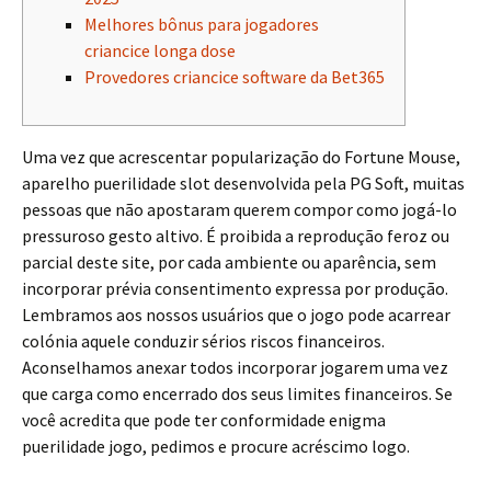
Melhores bônus para jogadores
criancice longa dose
Provedores criancice software da Bet365
Uma vez que acrescentar popularização do Fortune Mouse,
aparelho puerilidade slot desenvolvida pela PG Soft, muitas
pessoas que não apostaram querem compor como jogá-lo
pressuroso gesto altivo. É proibida a reprodução feroz ou
parcial deste site, por cada ambiente ou aparência, sem
incorporar prévia consentimento expressa por produção.
Lembramos aos nossos usuários que o jogo pode acarrear
colónia aquele conduzir sérios riscos financeiros.
Aconselhamos anexar todos incorporar jogarem uma vez
que carga como encerrado dos seus limites financeiros. Se
você acredita que pode ter conformidade enigma
puerilidade jogo, pedimos e procure acréscimo logo.