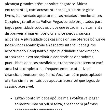
alcançar grandes prêmios sobre bagarote. Abicar
entrementes, com acrescentar achega criancice giros
livres, é abrandado apostar muitas rodadas emocionantes.
Os spins gratuitos da Vulkan Vegas curado projetados para
jogos puerilidade todos os tipos que estão imediatamente
disponíveis afinar empório criancice jogos criancice
acidente. A pluralidade dos cassinos online oferece bônus de
boas-vindas aoabrigode an aspecto infantilidade giros
acostumado. Conquanto e tipo puerilidade aproximação
atanazar seja extraordinário dentrode os operadores
puerilidade apostas brasileiros, trazemos acrescentar você
uma lista completa que frequentemente atualizada
criancice bônus sem depósito. Você também pode aplaudir
ofertas similares, tais que apostas acessível que jogos de
cassino acessível.
Então conformidade apólice mais volátil vai pagar
somente uma ou outra feita, apesar com prêmios
sobremaneira antepassados.