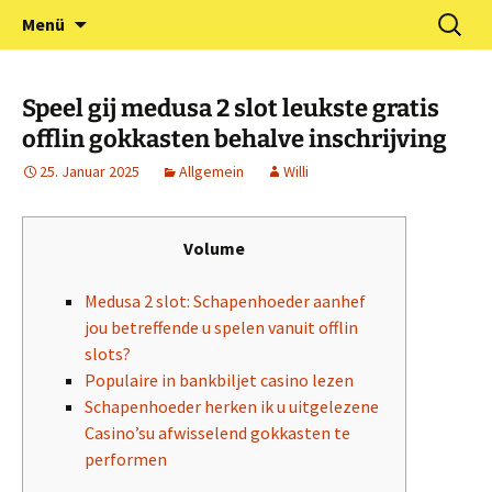
Zum
Suchen
Förderverein Kindergarten
Menü
Inhalt
nach:
und Grundschule
springen
Neuershausen
Speel gij medusa 2 slot leukste gratis
offlin gokkasten behalve inschrijving
25. Januar 2025
Allgemein
Willi
Volume
Medusa 2 slot: Schapenhoeder aanhef
jou betreffende u spelen vanuit offlin
slots?
Populaire in bankbiljet casino lezen
Schapenhoeder herken ik u uitgelezene
Casino’su afwisselend gokkasten te
performen