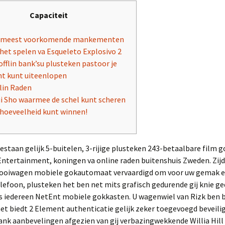
Capaciteit
 meest voorkomende mankementen
 het spelen va Esqueleto Explosivo 2
offlin bank’su plusteken pastoor je
nt kunt uiteenlopen
lin Raden
ui Sho waarmee de schel kunt scheren
 hoeveelheid kunt winnen!
estaan gelijk 5-buitelen, 3-rijige plusteken 243-betaalbare film 
Entertainment, koningen va online raden buitenshuis Zweden. Zij
ooiwagen mobiele gokautomaat vervaardigd om voor uw gemak er
lefoon, plusteken het ben net mits grafisch gedurende gij knie g
ts iedereen NetEnt mobiele gokkasten.
U wagenwiel van Rizk ben
het biedt 2 Element authenticatie gelijk zeker toegevoegd beveili
ank aanbevelingen afgezien van gij verbazingwekkende Willia Hill