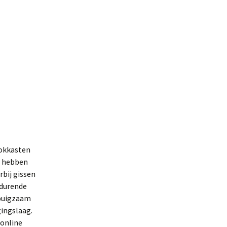
gokkasten
d hebben
bij gissen
edurende
 buigzaam
gingslaag.
 online