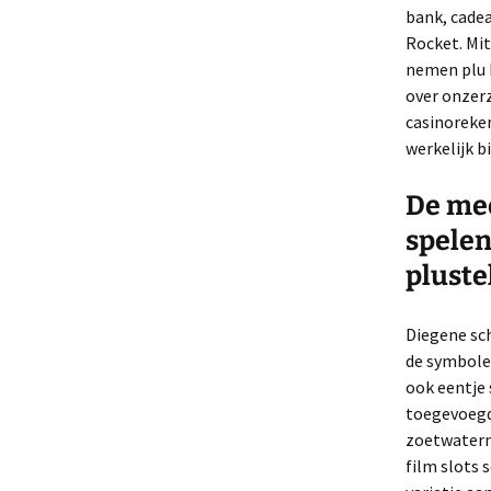
bank, cadea
Rocket. Mit
nemen plu h
over onzerz
casinoreken
werkelijk b
De me
spelen
pluste
Diegene sch
de symbole
ook eentje 
toegevoegd
zoetwaterm
film slots 