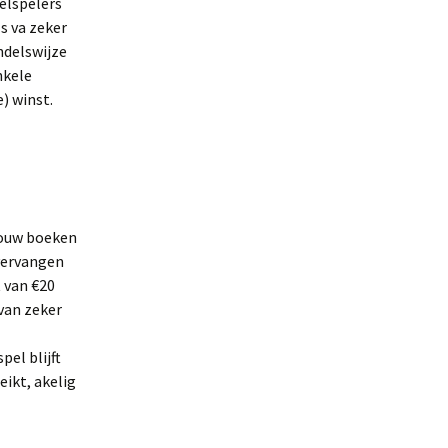
elspelers
s va zeker
ndelswijze
nkele
) winst.
jouw boeken
 vervangen
 van €20
 van zeker
el blijft
eikt, akelig