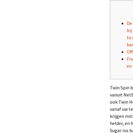
De
bij
te 
ka
Off
Fr
en
Twin Spin b
vanuit Net
ook Twin H
vanaf uw te
krijgen mi
helder, en 
Sugar rus b