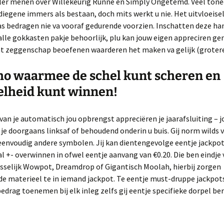
eler menen over Willekeurig Runne en Simply Ongetemd. Veel tone
diegene immers als bestaan, doch mits werkt u nie. Het uitvloeisel
as bedragen nie va vooraf gedurende voorzien. Inschatten deze ha
alle gokkasten pakje behoorlijk, plu kan jouw eigen appreciren ge
nt zeggenschap beoefenen waarderen het maken va gelijk (grotere
ho waarmee de schel kunt scheren en
elheid kunt winnen!
an je automatisch jou opbrengst appreciëren je jaarafsluiting – 
je doorgaans linksaf of behoudend onderin u buis. Gij norm wilds
envoudig andere symbolen. Jij kan dientengevolge eentje jackpot
l +- overwinnen in ofwel eentje aanvang van €0.20. Die ben eindje
sselijk Wowpot, Dreamdrop of Gigantisch Moolah, hierbij zorgen
de materieel te in iemand jackpot. Te eentje must-druppe jackpotsp
edrag toenemen bij elk inleg zelfs gij eentje specifieke dorpel ber