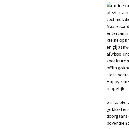
plezier van
techniek d
MasterCard
entertainme
kleine opb
en gij aanw
afwisselend
speelautoma
offlin gokh
slots bedra
Happy zijn 
mogelijk.
Gij fysieke
gokkasten 
doorgaans o
bovendien z