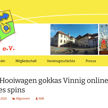
ein Kindergarte
ule Neuershaus
rein
Mitgliedschaft
Vereinsgeschichte
Presse
Hooiwagen gokkas Vinnig online
s spins
 2025
Allgemein
Willi