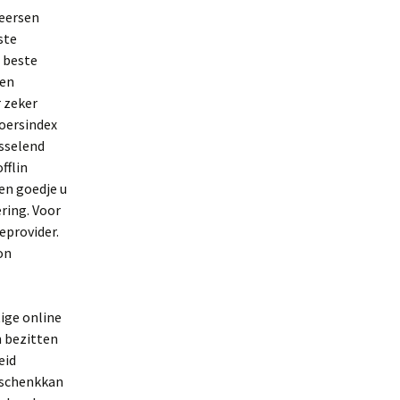
heersen
ste
 beste
ten
r zeker
oersindex
isselend
fflin
en goedje u
ering. Voor
eprovider.
on
ige online
n bezitten
eid
n schenkkan