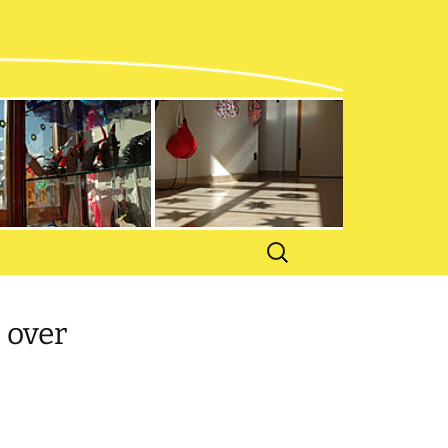
n und
en
Suchen
nach:
 over