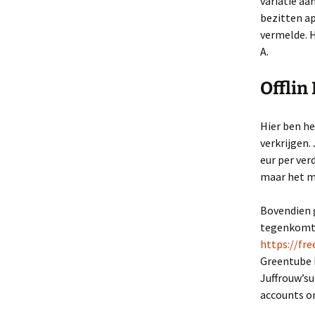
variatie aa
bezitten ap
vermelde. H
A.
Offlin
Hier ben h
verkrijgen.
eur per ver
maar het mi
Bovendien 
tegenkomt. 
https://fr
Greentube b
Juffrouw’su
accounts o