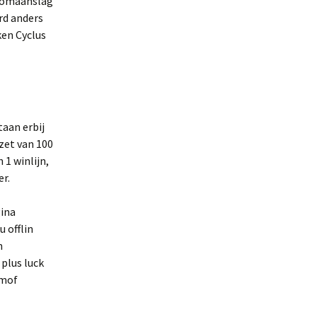
 bomaanslag
erd anders
ken Cyclus
aan erbij
zet van 100
 1 winlijn,
er.
gina
 offlin
n
plus luck
 mof