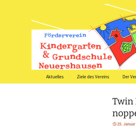
Förderver
Grundsch
Zum
Aktuelles
Ziele des Vereins
Der Ve
Inhalt
springen
Twin 
noppe
25. Januar