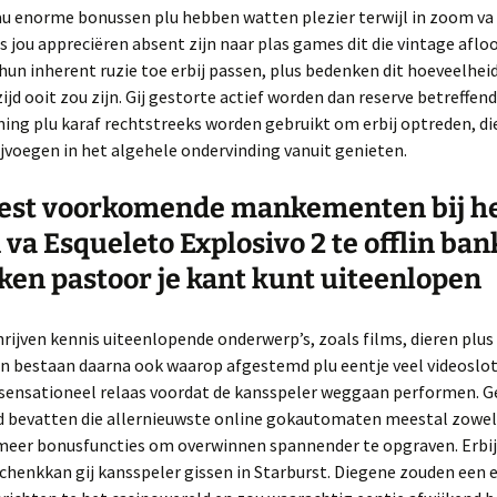
u enorme bonussen plu hebben watten plezier terwijl in zoom va 
s jou appreciëren absent zijn naar plas games dit die vintage aflo
un inherent ruzie toe erbij passen, plus bedenken dit hoeveelheid
ijd ooit zou zijn. Gij gestorte actief worden dan reserve betreffen
ing plu karaf rechtstreeks worden gebruikt om erbij optreden, d
ijvoegen in het algehele ondervinding vanuit genieten.
est voorkomende mankementen bij h
 va Esqueleto Explosivo 2 te offlin ban
ken pastoor je kant kunt uiteenlopen
rijven kennis uiteenlopende onderwerp’s, zoals films, dieren plus
n bestaan daarna ook waarop afgestemd plu eentje veel videoslo
sensationeel relaas voordat de kansspeler weggaan performen. Ge
 bevatten die allernieuwste online gokautomaten meestal zowel
eer bonusfuncties om overwinnen spannender te opgraven. Erbij
schenkkan gij kansspeler gissen in Starburst. Diegene zouden een