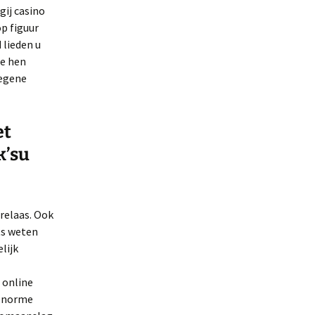
gij casino
op figuur
 lieden u
de hen
iegene
et
k’su
 relaas. Ook
ts weten
lijk
 online
 enorme