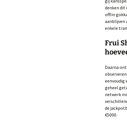
gij kanssp
denken dit 
offlin gokk
aanblijven 
enkele tra
Frui S
hoeve
Daarna ontv
observeren 
eenvoudig e
geheel geta
netwerk mi
verschillen
de jackpotb
€5000.