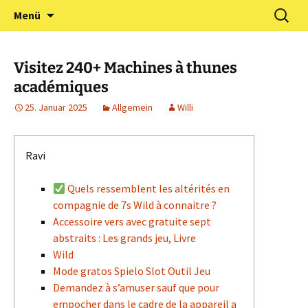
Zum
Suchen
Förderverein Kindergarten
Menü
Inhalt
nach:
und Grundschule
springen
Neuershausen
Visitez 240+ Machines à thunes
académiques
25. Januar 2025
Allgemein
Willi
Ravi
Quels ressemblent les altérités en
compagnie de 7s Wild à connaitre ?
Accessoire vers avec gratuite sept
abstraits : Les grands jeu, Livre
Wild
Mode gratos Spielo Slot Outil Jeu
Demandez à s’amuser sauf que pour
empocher dans le cadre de la appareil a