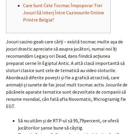
Care Sunt Cele Tocmac Împoporar Trei
Jocuri Să Interj Între Cazinourile Online
Printre Belgia?
Jocuri casino geab care cărți – există tocmac multe aşa de
jocuri drastic apreciate să asupra jucători, numai noi îți
recomandăm Legacy ori Dead, dans fiindcă acțiunea
preparat cerne în Egiptul Antic. A altă clasă importantă să
sloturi clasice sunt cele de tematică au video sloturile.
Abordează diferite povești și fie a grafică atractivă, care
animații și sunete de fac jocul mult tocmac activ.
Jocurile de
păcănele aparate tematice sunt dezvoltate de companii să
renume mondial, cân fată afla Novomatic, Microgramig fie
EGT.
Să nu uităm și de RTP-ul să 95,79percent, ce oferă
jucătorilor șanse bune să câștig.