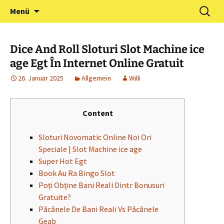
Zum
Suchen
Förderverein Kindergarten
Menü
Inhalt
nach:
und Grundschule
springen
Neuershausen
Dice And Roll Sloturi Slot Machine ice
age Egt În Internet Online Gratuit
26. Januar 2025
Allgemein
Willi
Content
Sloturi Novomatic Online Noi Ori
Speciale | Slot Machine ice age
Super Hot Egt
Book Au Ra Bingo Slot
Poți Obține Bani Reali Dintr Bonusuri
Gratuite?
Păcănele De Bani Reali Vs Păcănele
Geab