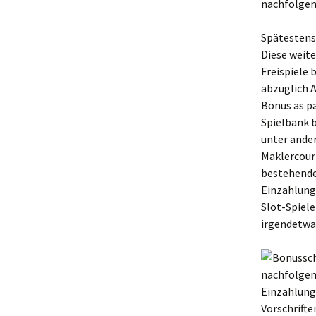
nachfolgen
Spätestens
Diese weite
Freispiele 
abzüglich A
Bonus as p
Spielbank b
unter ande
Maklercour
bestehende
Einzahlung 
Slot-Spiel
irgendetwa
nachfolgen
Einzahlung 
Vorschrifte