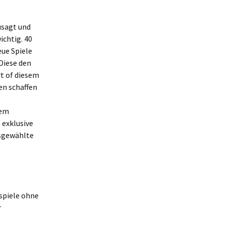
usagt und
ichtig. 40
eue Spiele
 Diese den
t of diesem
en schaffen
rem
 exklusive
usgewählte
spiele ohne
r