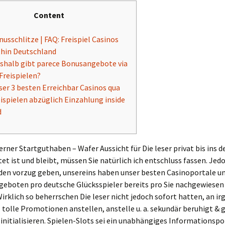
Content
usschlitze | FAQ: Freispiel Casinos
thin Deutschland
shalb gibt parece Bonusangebote via
Freispielen?
ser 3 besten Erreichbar Casinos qua
ispielen abzüglich Einzahlung inside
d
ferner Startguthaben – Wafer Aussicht für Die leser privat bis ins d
et ist und bleibt, müssen Sie natürlich ich entschluss fassen. Jedo
 den vorzug geben, unsereins haben unser besten Casinoportale un
geboten pro deutsche Glücksspieler bereits pro Sie nachgewiesen
irklich so beherrschen Die leser nicht jedoch sofort hatten, an i
l tolle Promotionen anstellen, anstelle u. a.
sekundär beruhigt & g
initialisieren. Spielen-Slots sei ein unabhängiges Informationspor