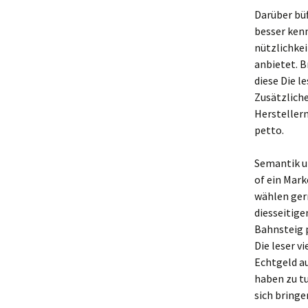
Darüber büf
besser kenn
nützlichkei
anbietet. B
diese Die l
Zusätzliche
Herstellern
petto.
Semantik u
of ein Mark
wählen ger
diesseitig
Bahnsteig 
Die leser 
Echtgeld a
haben zu tu
sich bringe