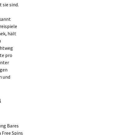
sie sind.
rkannt
eispiele
ek, hält
n
chtweg
te pro
inter
ngen
n und
n
ung Bares
a Free Spins