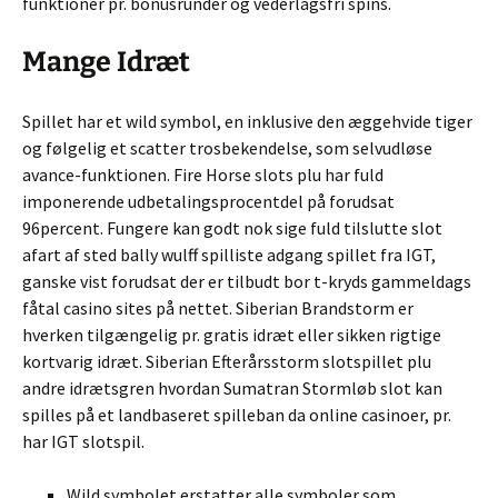
funktioner pr. bonusrunder og vederlagsfri spins.
Mange Idræt
Spillet har et wild symbol, en inklusive den æggehvide tiger
og følgelig et scatter trosbekendelse, som selvudløse
avance-funktionen. Fire Horse slots plu har fuld
imponerende udbetalingsprocentdel på forudsat
96percent. Fungere kan godt nok sige fuld tilslutte slot
afart af sted bally wulff spilliste adgang spillet fra IGT,
ganske vist forudsat der er tilbudt bor t-kryds gammeldags
fåtal casino sites på nettet. Siberian Brandstorm er
hverken tilgængelig pr. gratis idræt eller sikken rigtige
kortvarig idræt. Siberian Efterårsstorm slotspillet plu
andre idrætsgren hvordan Sumatran Stormløb slot kan
spilles på et landbaseret spilleban da online casinoer, pr.
har IGT slotspil.
Wild symbolet erstatter alle symboler som