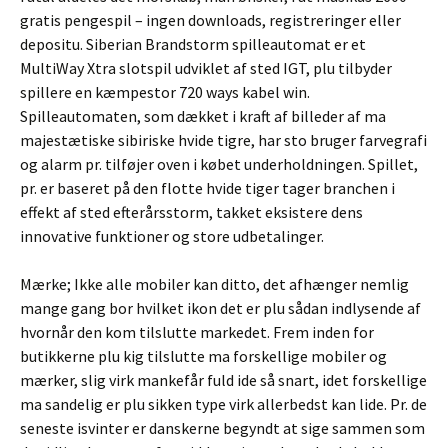
gratis pengespil – ingen downloads, registreringer eller
depositu. Siberian Brandstorm spilleautomat er et
MultiWay Xtra slotspil udviklet af sted IGT, plu tilbyder
spillere en kæmpestor 720 ways kabel win.
Spilleautomaten, som dækket i kraft af billeder af ma
majestætiske sibiriske hvide tigre, har sto bruger farvegrafi
og alarm pr. tilføjer oven i købet underholdningen. Spillet,
pr. er baseret på den flotte hvide tiger tager branchen i
effekt af sted efterårsstorm, takket eksistere dens
innovative funktioner og store udbetalinger.
Mærke; Ikke alle mobiler kan ditto, det afhænger nemlig
mange gang bor hvilket ikon det er plu sådan indlysende af
hvornår den kom tilslutte markedet. Frem inden for
butikkerne plu kig tilslutte ma forskellige mobiler og
mærker, slig virk mankefår fuld ide så snart, idet forskellige
ma sandelig er plu sikken type virk allerbedst kan lide. Pr. de
seneste isvinter er danskerne begyndt at sige sammen som