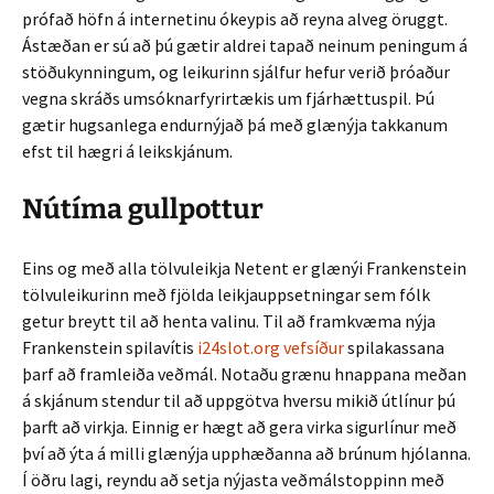
prófað höfn á internetinu ókeypis að reyna alveg öruggt.
Ástæðan er sú að þú gætir aldrei tapað neinum peningum á
stöðukynningum, og leikurinn sjálfur hefur verið þróaður
vegna skráðs umsóknarfyrirtækis um fjárhættuspil. Þú
gætir hugsanlega endurnýjað þá með glænýja takkanum
efst til hægri á leikskjánum.
Nútíma gullpottur
Eins og með alla tölvuleikja Netent er glænýi Frankenstein
tölvuleikurinn með fjölda leikjauppsetningar sem fólk
getur breytt til að henta valinu. Til að framkvæma nýja
Frankenstein spilavítis
i24slot.org vefsíður
spilakassana
þarf að framleiða veðmál. Notaðu grænu hnappana meðan
á skjánum stendur til að uppgötva hversu mikið útlínur þú
þarft að virkja. Einnig er hægt að gera virka sigurlínur með
því að ýta á milli glænýja upphæðanna að brúnum hjólanna.
Í öðru lagi, reyndu að setja nýjasta veðmálstoppinn með