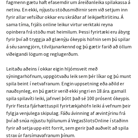
fagmenn gætu haft efasemdir um áreiðanleika spilakassa á
netinu. En ekki, nýjustu stöðusmiðirnir sem við setjum inn
fyrir allar vefsíður okkar eru skráðar af leikjaeftirlitinu. Á
sama tíma, frjáls online leikur virtur verktaki reyna
opinbera frá stöðu mat heimilum. Þessi fyrirtæki eru ábyrg
fyrir því að tryggja að glænýju ókeypis höfnin sem þú spilar
á séu sanngjörn, tilviljunarkennd og þú gætir farið að öllum
viðeigandi lögum og reglugerðum.
Leitaðu aðeins í okkar eigin hljómsveit með
sýningarhöfnum, uppgötvaðu leik sem þér líkar og þú munt
spila beint í netvafranum. Engin uppsetning eða aðild er
nauðsynleg, en þú gætir verið ekki yngri en 18 ára. gamall
spila spilavíti leiki, jafnvel þótt það sé 100 prósent ókeypis.
Fyrir flesta fjárhættuspil fyrirtækjahöfn leiki á vefnum þeir
fylgja venjulega skipulag. Fáðu ávinning af ævintýrinu frá
því að snúa nýjustu hjólunum á VegasSlotsOnline í staðinn
fyrir að setja upp eitt forrit, sem gerir það auðvelt að spila
strax úr farsímavafranum þínum.