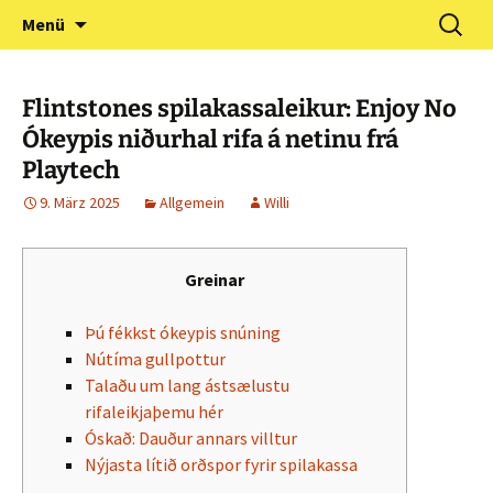
Zum
Suchen
Förderverein Kindergarten
Menü
Inhalt
nach:
und Grundschule
springen
Neuershausen
Flintstones spilakassaleikur: Enjoy No
Ókeypis niðurhal rifa á netinu frá
Playtech
9. März 2025
Allgemein
Willi
Greinar
Þú fékkst ókeypis snúning
Nútíma gullpottur
Talaðu um lang ástsælustu
rifaleikjaþemu hér
Óskað: Dauður annars villtur
Nýjasta lítið orðspor fyrir spilakassa