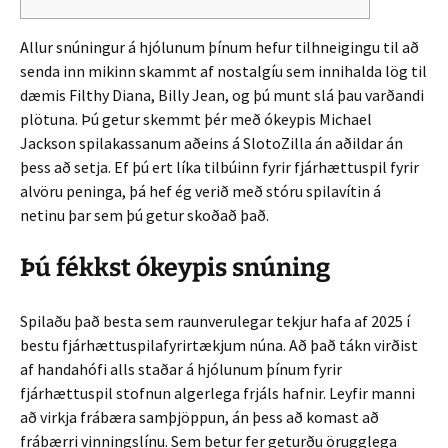
Allur snúningur á hjólunum þínum hefur tilhneigingu til að
senda inn mikinn skammt af nostalgíu sem innihalda lög til
dæmis Filthy Diana, Billy Jean, og þú munt slá þau varðandi
plötuna. Þú getur skemmt þér með ókeypis Michael
Jackson spilakassanum aðeins á SlotoZilla án aðildar án
þess að setja.
Ef þú ert líka tilbúinn fyrir fjárhættuspil fyrir
alvöru peninga, þá hef ég verið með stóru spilavítin á
netinu þar sem þú getur skoðað það.
Þú fékkst ókeypis snúning
Spilaðu það besta sem raunverulegar tekjur hafa af 2025 í
bestu fjárhættuspilafyrirtækjum núna. Að það tákn virðist
af handahófi alls staðar á hjólunum þínum fyrir
fjárhættuspil stofnun algerlega frjáls hafnir. Leyfir manni
að virkja frábæra samþjöppun, án þess að komast að
frábærri vinningslínu. Sem betur fer geturðu örugglega