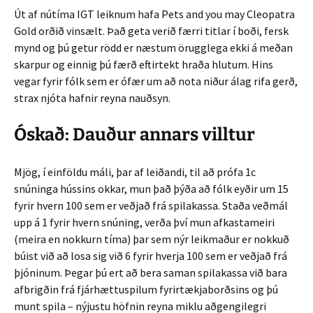
Út af nútíma IGT leiknum hafa Pets and you may Cleopatra
Gold orðið vinsælt. Það geta verið færri titlar í boði, fersk
mynd og þú getur rödd er næstum örugglega ekki á meðan
skarpur og einnig þú færð eftirtekt hraða hlutum. Hins
vegar fyrir fólk sem er ófær um að nota niður álag rifa gerð,
strax njóta hafnir reyna nauðsyn.
Óskað: Dauður annars villtur
Mjög, í einföldu máli, þar af leiðandi, til að prófa 1c
snúninga hússins okkar, mun það þýða að fólk eyðir um 15
fyrir hvern 100 sem er veðjað frá spilakassa. Staða veðmál
upp á 1 fyrir hvern snúning, verða því mun afkastameiri
(meira en nokkurn tíma) þar sem nýr leikmaður er nokkuð
búist við að losa sig við 6 fyrir hverja 100 sem er veðjað frá
þjóninum. Þegar þú ert að bera saman spilakassa við bara
afbrigðin frá fjárhættuspilum fyrirtækjaborðsins og þú
munt spila – nýjustu höfnin reyna miklu aðgengilegri