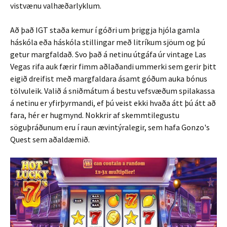
vistvænu valhæðarlyklum.
Að það IGT staða kemur í góðri um þriggja hjóla gamla
háskóla eða háskóla stillingar með litríkum sjöum og þú
getur margfaldað. Svo það á netinu útgáfa úr vintage Las
Vegas rifa auk færir fimm aðlaðandi ummerki sem gerir þitt
eigið dreifist með margfaldara ásamt góðum auka bónus
tölvuleik. Valið á sniðmátum á bestu vefsvæðum spilakassa
á netinu er yfirþyrmandi, ef þú veist ekki hvaða átt þú átt að
fara, hér er hugmynd. Nokkrir af skemmtilegustu
söguþráðunum eru í raun ævintýralegir, sem hafa Gonzo's
Quest sem aðaldæmið.