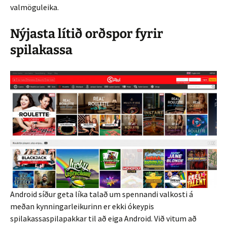
valmöguleika.
Nýjasta lítið orðspor fyrir
spilakassa
Android síður geta líka talað um spennandi valkosti á
meðan kynningarleikurinn er ekki ókeypis
spilakassaspilapakkar til að eiga Android. Við vitum að