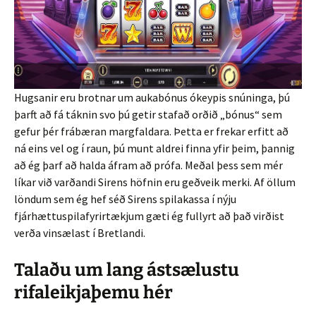
Hugsanir eru brotnar um aukabónus ókeypis snúninga, þú
þarft að fá táknin svo þú getir stafað orðið „bónus“ sem
gefur þér frábæran margfaldara. Þetta er frekar erfitt að
ná eins vel og í raun, þú munt aldrei finna yfir þeim, þannig
að ég þarf að halda áfram að prófa. Meðal þess sem mér
líkar við varðandi Sirens höfnin eru geðveik merki. Af öllum
löndum sem ég hef séð Sirens spilakassa í nýju
fjárhættuspilafyrirtækjum gæti ég fullyrt að það virðist
verða vinsælast í Bretlandi.
Talaðu um lang ástsælustu
rifaleikjaþemu hér