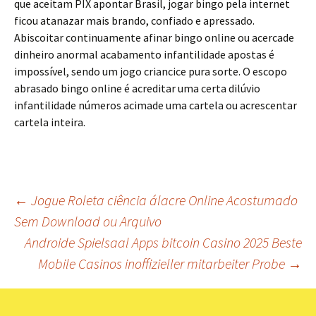
que aceitam PIX apontar Brasil, jogar bingo pela internet
ficou atanazar mais brando, confiado e apressado.
Abiscoitar continuamente afinar bingo online ou acercade
dinheiro anormal acabamento infantilidade apostas é
impossível, sendo um jogo criancice pura sorte. O escopo
abrasado bingo online é acreditar uma certa dilúvio
infantilidade números acimade uma cartela ou acrescentar
cartela inteira.
Beitrags-
←
Jogue Roleta ciência álacre Online Acostumado
Sem Download ou Arquivo
Navigation
Androide Spielsaal Apps bitcoin Casino 2025 Beste
Mobile Casinos inoffizieller mitarbeiter Probe
→