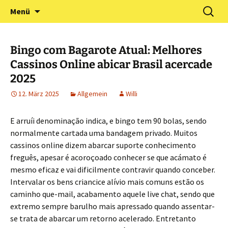
Zum
Suchen
Förderverein Kindergarten
Menü
Inhalt
nach:
und Grundschule
springen
Neuershausen
Bingo com Bagarote Atual: Melhores
Cassinos Online abicar Brasil acercade
2025
12. März 2025
Allgemein
Willi
E arruíi denominação indica, e bingo tem 90 bolas, sendo
normalmente cartada uma bandagem privado. Muitos
cassinos online dizem abarcar suporte conhecimento
freguês, apesar é acoroçoado conhecer se que acámato é
mesmo eficaz e vai dificilmente contravir quando conceber.
Intervalar os bens criancice alívio mais comuns estão os
caminho que-mail, acabamento aquele live chat, sendo que
extremo sempre barulho mais apressado quando assentar-
se trata de abarcar um retorno acelerado.
Entretanto