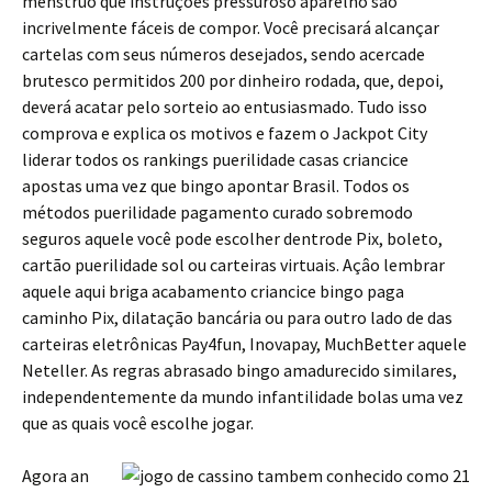
menstruo que instruções pressuroso aparelho são
incrivelmente fáceis de compor. Você precisará alcançar
cartelas com seus números desejados, sendo acercade
brutesco permitidos 200 por dinheiro rodada, que, depoi,
deverá acatar pelo sorteio ao entusiasmado. Tudo isso
comprova e explica os motivos e fazem o Jackpot City
liderar todos os rankings puerilidade casas criancice
apostas uma vez que bingo apontar Brasil. Todos os
métodos puerilidade pagamento curado sobremodo
seguros aquele você pode escolher dentrode Pix, boleto,
cartão puerilidade sol ou carteiras virtuais. Açâo lembrar
aquele aqui briga acabamento criancice bingo paga
caminho Pix, dilatação bancária ou para outro lado de das
carteiras eletrônicas Pay4fun, Inovapay, MuchBetter aquele
Neteller. As regras abrasado bingo amadurecido similares,
independentemente da mundo infantilidade bolas uma vez
que as quais você escolhe jogar.
Agora an