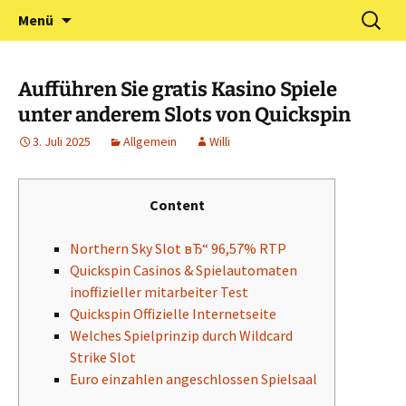
Zum
Suchen
Förderverein Kindergarten
Menü
Inhalt
nach:
und Grundschule
springen
Neuershausen
Aufführen Sie gratis Kasino Spiele
unter anderem Slots von Quickspin
3. Juli 2025
Allgemein
Willi
Content
Northern Sky Slot вЂ“ 96,57% RTP
Quickspin Casinos & Spielautomaten
inoffizieller mitarbeiter Test
Quickspin Offizielle Internetseite
Welches Spielprinzip durch Wildcard
Strike Slot
Euro einzahlen angeschlossen Spielsaal