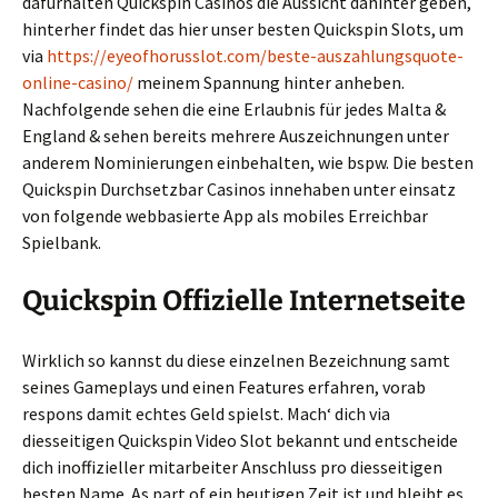
dafürhalten Quickspin Casinos die Aussicht dahinter geben,
hinterher findet das hier unser besten Quickspin Slots, um
via
https://eyeofhorusslot.com/beste-auszahlungsquote-
online-casino/
meinem Spannung hinter anheben.
Nachfolgende sehen die eine Erlaubnis für jedes Malta &
England & sehen bereits mehrere Auszeichnungen unter
anderem Nominierungen einbehalten, wie bspw. Die besten
Quickspin Durchsetzbar Casinos innehaben unter einsatz
von folgende webbasierte App als mobiles Erreichbar
Spielbank.
Quickspin Offizielle Internetseite
Wirklich so kannst du diese einzelnen Bezeichnung samt
seines Gameplays und einen Features erfahren, vorab
respons damit echtes Geld spielst. Mach‘ dich via
diesseitigen Quickspin Video Slot bekannt und entscheide
dich inoffizieller mitarbeiter Anschluss pro diesseitigen
besten Name. As part of ein heutigen Zeit ist und bleibt es