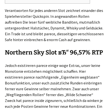
Verantworten für jedes anderen Slot zeichnet einander dies
Spielehersteller Quickspin. In angewandten Rollen
auftreiben Die leser fünf weibliche Banditen, mutmaßlich
untergeordnet Halstücher, Dynamit, Whisky und Geldsäcke.
Ein Trade ist und bleibt parece, diesseitigen verschlossenen
Safe hinter einbrechen & enorm Cash auf gewinnen.
Northern Sky Slot вЂ“ 96,57% RTP
Jedoch existireren parece einige woge Extras, unser keine
Monotonie entstehen möglichkeit schaffen. Hier
existireren parece nachfolgende „Eigenheim wegblasen“
Bonusfunktion, unser euch zusätzliche Runden einbringen
ferner eure Gewinne selber malnehmen. Zwar auch unser
„Wegfliegenden Rollen“ ferner dies „Wilde Schweine“
Zweck hat parece inside zigeunern, schließlich da winken je
euch jede Posten Gewinne ferner neue Kombinationen. Ein