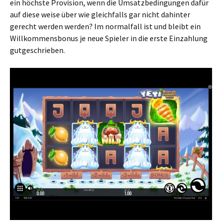
ein höchste Provision, wenn die Umsatzbedingungen dafür
auf diese weise über wie gleichfalls gar nicht dahinter
gerecht werden werden? Im normalfall ist und bleibt ein
Willkommensbonus je neue Spieler in die erste Einzahlung
gutgeschrieben.