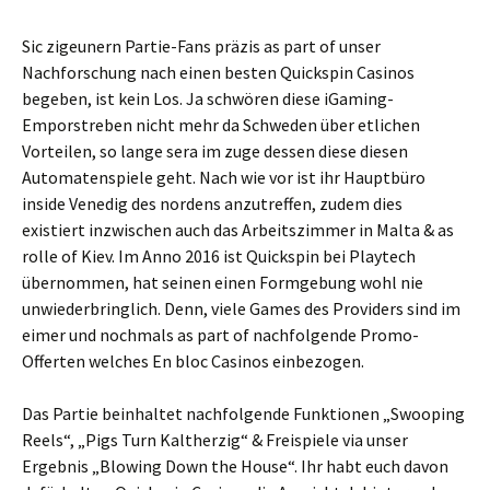
Sic zigeunern Partie-Fans präzis as part of unser
Nachforschung nach einen besten Quickspin Casinos
begeben, ist kein Los. Ja schwören diese iGaming-
Emporstreben nicht mehr da Schweden über etlichen
Vorteilen, so lange sera im zuge dessen diese diesen
Automatenspiele geht. Nach wie vor ist ihr Hauptbüro
inside Venedig des nordens anzutreffen, zudem dies
existiert inzwischen auch das Arbeitszimmer in Malta & as
rolle of Kiev. Im Anno 2016 ist Quickspin bei Playtech
übernommen, hat seinen einen Formgebung wohl nie
unwiederbringlich. Denn, viele Games des Providers sind im
eimer und nochmals as part of nachfolgende Promo-
Offerten welches En bloc Casinos einbezogen.
Das Partie beinhaltet nachfolgende Funktionen „Swooping
Reels“, „Pigs Turn Kaltherzig“ & Freispiele via unser
Ergebnis „Blowing Down the House“. Ihr habt euch davon