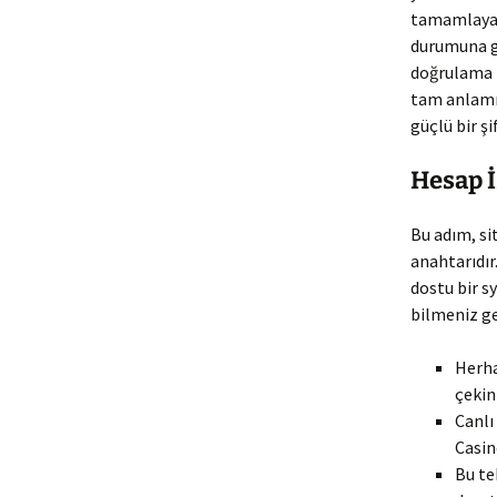
tamamlayaca
durumuna gö
doğrulama 
tam anlamıy
güçlü bir ş
Hesap I
Bu adım, si
anahtarıdır
dostu bir s
bilmeniz ge
Herha
çekin
Canlı
Casin
Bu te