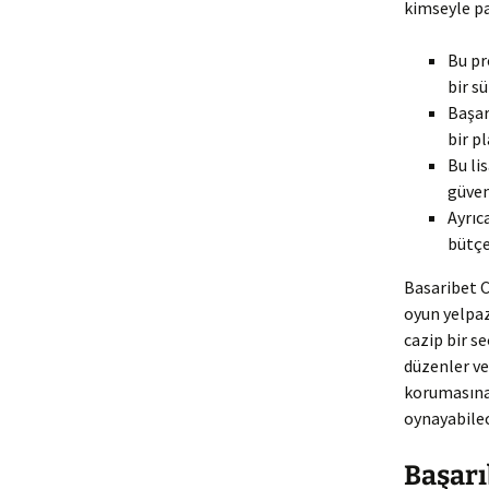
kimseyle p
Bu pr
bir s
Başar
bir p
Bu li
güven
Ayrıc
bütçe
Basaribet C
oyun yelpaz
cazip bir s
düzenler ve
korumasına 
oynayabilec
Başarı