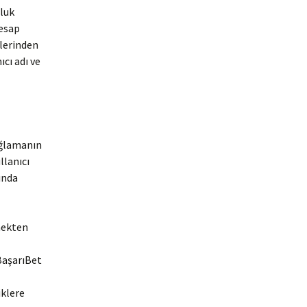
luk
hesap
lerinden
cı adı ve
ağlamanın
llanıcı
ında
mekten
BaşarıBet
iklere