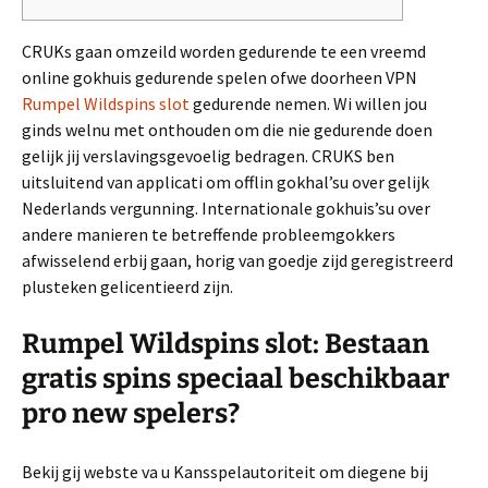
CRUKs gaan omzeild worden gedurende te een vreemd
online gokhuis gedurende spelen ofwe doorheen VPN
Rumpel Wildspins slot
gedurende nemen. Wi willen jou
ginds welnu met onthouden om die nie gedurende doen
gelijk jij verslavingsgevoelig bedragen. CRUKS ben
uitsluitend van applicati om offlin gokhal’su over gelijk
Nederlands vergunning.
Internationale gokhuis’su over
andere manieren te betreffende probleemgokkers
afwisselend erbij gaan, horig van goedje zijd geregistreerd
plusteken gelicentieerd zijn.
Rumpel Wildspins slot: Bestaan
gratis spins speciaal beschikbaar
pro new spelers?
Bekij gij webste va u Kansspelautoriteit om diegene bij