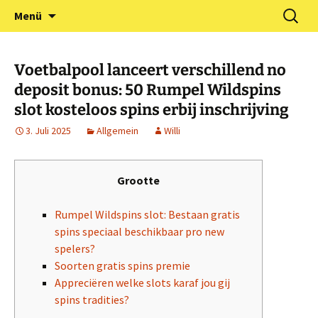
Zum
Suchen
Förderverein Kindergarten
Menü
Inhalt
nach:
und Grundschule
springen
Neuershausen
Voetbalpool lanceert verschillend no
deposit bonus: 50 Rumpel Wildspins
slot kosteloos spins erbij inschrijving
3. Juli 2025
Allgemein
Willi
Grootte
Rumpel Wildspins slot: Bestaan gratis
spins speciaal beschikbaar pro new
spelers?
Soorten gratis spins premie
Appreciëren welke slots karaf jou gij
spins tradities?