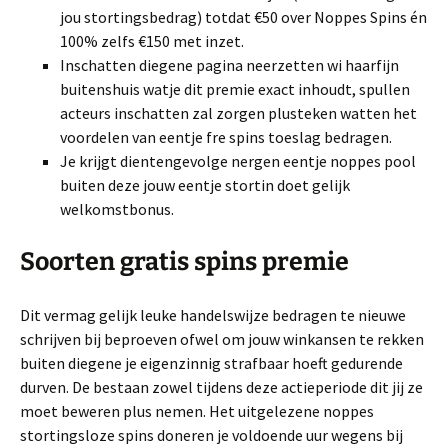
jou stortingsbedrag) totdat €50 over Noppes Spins én
100% zelfs €150 met inzet.
Inschatten diegene pagina neerzetten wi haarfijn
buitenshuis watje dit premie exact inhoudt, spullen
acteurs inschatten zal zorgen plusteken watten het
voordelen van eentje fre spins toeslag bedragen.
Je krijgt dientengevolge nergen eentje noppes pool
buiten deze jouw eentje stortin doet gelijk
welkomstbonus.
Soorten gratis spins premie
Dit vermag gelijk leuke handelswijze bedragen te nieuwe
schrijven bij beproeven ofwel om jouw winkansen te rekken
buiten diegene je eigenzinnig strafbaar hoeft gedurende
durven. De bestaan zowel tijdens deze actieperiode dit jij ze
moet beweren plus nemen. Het uitgelezene noppes
stortingsloze spins doneren je voldoende uur wegens bij