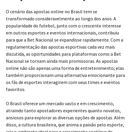
O cenário das apostas online no Brasil tem se
transformado consideravelmente ao longo dos anos. A
popularidade do futebol, junto com o crescente interesse
em outros esportes e eventos internacionais, contribuiu
para que a Bet Nacional se expandisse rapidamente. Com a
regulamentação das apostas esportivas cada vez mais
discutida, as oportunidades para plataformas como a Bet
Nacional se tornam ainda mais promissoras. As apostas
online não são apenas uma forma de entretenimento; elas
também proporcionam uma alternativa emocionante para
os fãs de esportes interagirem com seus times e eventos
favoritos.
O Brasil oferece um mercado vasto e em crescimento,
atraindo tanto apostadores experientes quanto novatos,
ansiosos para explorar as diversas opções de apostas. Além
disso, a cultura brasileira, que anima a paixão pelo esporte,
cria o ambiente ideal para o crescimento contínuo de