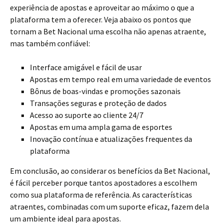
experiência de apostas e aproveitar ao máximo o que a
plataforma tem a oferecer. Veja abaixo os pontos que
tornam a Bet Nacional uma escolha não apenas atraente,
mas também confiável:
Interface amigável e fácil de usar
Apostas em tempo real em uma variedade de eventos
Bônus de boas-vindas e promoções sazonais
Transações seguras e proteção de dados
Acesso ao suporte ao cliente 24/7
Apostas em uma ampla gama de esportes
Inovação contínua e atualizações frequentes da
plataforma
Em conclusão, ao considerar os benefícios da Bet Nacional,
é fácil perceber porque tantos apostadores a escolhem
como sua plataforma de referência. As características
atraentes, combinadas com um suporte eficaz, fazem dela
um ambiente ideal para apostas.