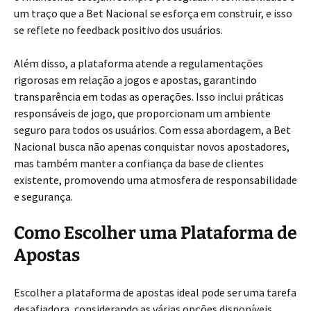
um traço que a Bet Nacional se esforça em construir, e isso
se reflete no feedback positivo dos usuários.
Além disso, a plataforma atende a regulamentações
rigorosas em relação a jogos e apostas, garantindo
transparência em todas as operações. Isso inclui práticas
responsáveis de jogo, que proporcionam um ambiente
seguro para todos os usuários. Com essa abordagem, a Bet
Nacional busca não apenas conquistar novos apostadores,
mas também manter a confiança da base de clientes
existente, promovendo uma atmosfera de responsabilidade
e segurança.
Como Escolher uma Plataforma de
Apostas
Escolher a plataforma de apostas ideal pode ser uma tarefa
desafiadora, considerando as várias opções disponíveis