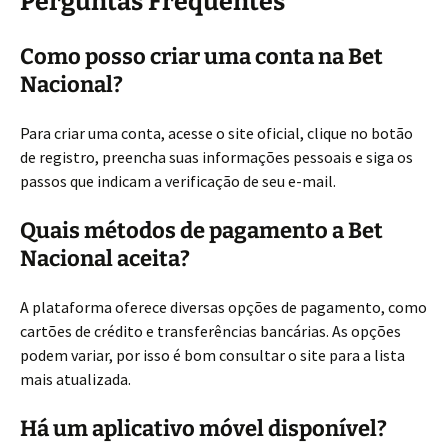
Perguntas Frequentes
Como posso criar uma conta na Bet
Nacional?
Para criar uma conta, acesse o site oficial, clique no botão
de registro, preencha suas informações pessoais e siga os
passos que indicam a verificação de seu e-mail.
Quais métodos de pagamento a Bet
Nacional aceita?
A plataforma oferece diversas opções de pagamento, como
cartões de crédito e transferências bancárias. As opções
podem variar, por isso é bom consultar o site para a lista
mais atualizada.
Há um aplicativo móvel disponível?