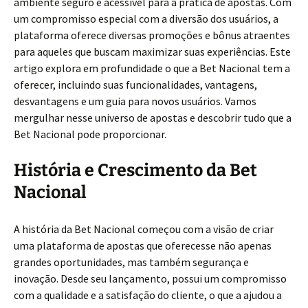
ambiente seguro e acessível para a prática de apostas. Com
um compromisso especial com a diversão dos usuários, a
plataforma oferece diversas promoções e bônus atraentes
para aqueles que buscam maximizar suas experiências. Este
artigo explora em profundidade o que a Bet Nacional tem a
oferecer, incluindo suas funcionalidades, vantagens,
desvantagens e um guia para novos usuários. Vamos
mergulhar nesse universo de apostas e descobrir tudo que a
Bet Nacional pode proporcionar.
História e Crescimento da Bet
Nacional
A história da Bet Nacional começou com a visão de criar
uma plataforma de apostas que oferecesse não apenas
grandes oportunidades, mas também segurança e
inovação. Desde seu lançamento, possui um compromisso
com a qualidade e a satisfação do cliente, o que a ajudou a