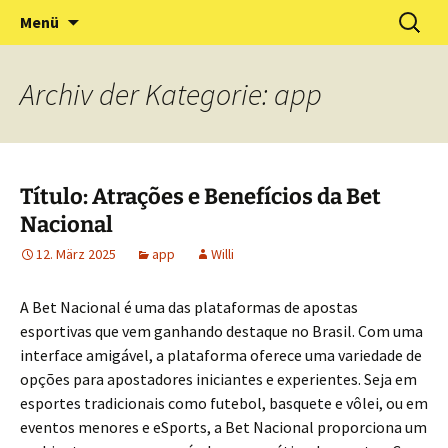
Zum
Suchen
Förderverein Kindergarten
Menü
Inhalt
nach:
und Grundschule
springen
Neuershausen
Archiv der Kategorie: app
Título: Atrações e Benefícios da Bet
Nacional
12. März 2025
app
Willi
A Bet Nacional é uma das plataformas de apostas
esportivas que vem ganhando destaque no Brasil. Com uma
interface amigável, a plataforma oferece uma variedade de
opções para apostadores iniciantes e experientes. Seja em
esportes tradicionais como futebol, basquete e vôlei, ou em
eventos menores e eSports, a Bet Nacional proporciona um