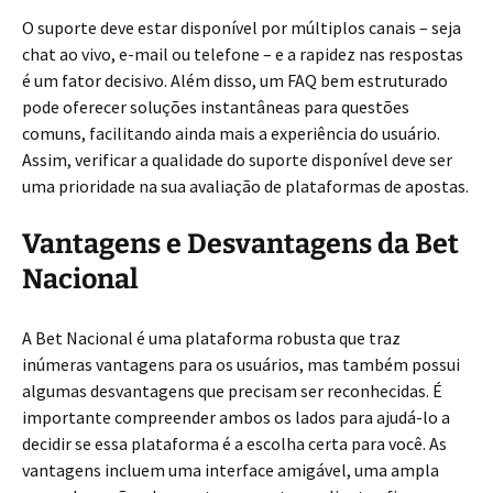
O suporte deve estar disponível por múltiplos canais – seja
chat ao vivo, e-mail ou telefone – e a rapidez nas respostas
é um fator decisivo. Além disso, um FAQ bem estruturado
pode oferecer soluções instantâneas para questões
comuns, facilitando ainda mais a experiência do usuário.
Assim, verificar a qualidade do suporte disponível deve ser
uma prioridade na sua avaliação de plataformas de apostas.
Vantagens e Desvantagens da Bet
Nacional
A Bet Nacional é uma plataforma robusta que traz
inúmeras vantagens para os usuários, mas também possui
algumas desvantagens que precisam ser reconhecidas. É
importante compreender ambos os lados para ajudá-lo a
decidir se essa plataforma é a escolha certa para você. As
vantagens incluem uma interface amigável, uma ampla