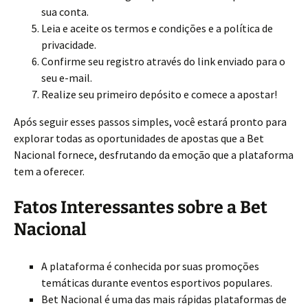
sua conta.
Leia e aceite os termos e condições e a política de
privacidade.
Confirme seu registro através do link enviado para o
seu e-mail.
Realize seu primeiro depósito e comece a apostar!
Após seguir esses passos simples, você estará pronto para
explorar todas as oportunidades de apostas que a Bet
Nacional fornece, desfrutando da emoção que a plataforma
tem a oferecer.
Fatos Interessantes sobre a Bet
Nacional
A plataforma é conhecida por suas promoções
temáticas durante eventos esportivos populares.
Bet Nacional é uma das mais rápidas plataformas de