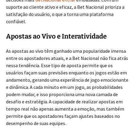
suporte ao cliente ativo e eficaz, a Bet Nacional prioriza a
satisfação do usuário, o que a torna uma plataforma
confiável.
Apostas ao Vivo e Interatividade
As apostas ao vivo têm ganhado uma popularidade imensa
entre os apostadores atuais, e a Bet Nacional não fica atrás
nessa tendência. Esse tipo de aposta permite que os
usuários façam suas previsões enquanto os jogos estão em
andamento, gerando uma experiência de jogo emocionante
e dinâmica. A cada minuto em um jogo, as probabilidades
podem mudar, e isso proporciona uma nova camada de
desafio e estratégia. A capacidade de realizar apostas em
tempo real não apenas aumenta a emoção, mas também
permite que os apostadores façam ajustes baseados no
desempenho de suas equipes.