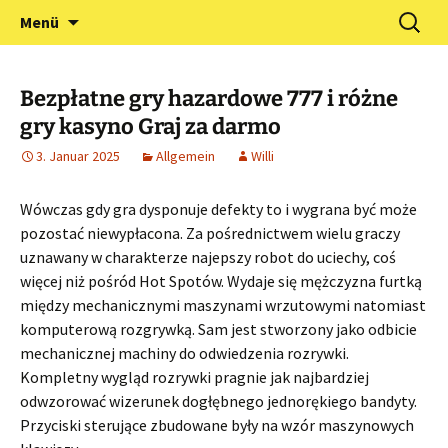
Zum
Suchen
Förderverein Kindergarten
Menü
Inhalt
nach:
und Grundschule
springen
Neuershausen
Bezpłatne gry hazardowe 777 i różne
gry kasyno Graj za darmo
3. Januar 2025
Allgemein
Willi
Wówczas gdy gra dysponuje defekty to i wygrana być może
pozostać niewypłacona. Za pośrednictwem wielu graczy
uznawany w charakterze najepszy robot do uciechy, coś
więcej niż pośród Hot Spotów. Wydaje się mężczyzna furtką
między mechanicznymi maszynami wrzutowymi natomiast
komputerową rozgrywką. Sam jest stworzony jako odbicie
mechanicznej machiny do odwiedzenia rozrywki.
Kompletny wygląd rozrywki pragnie jak najbardziej
odwzorować wizerunek dogłębnego jednorękiego bandyty.
Przyciski sterujące zbudowane były na wzór maszynowych