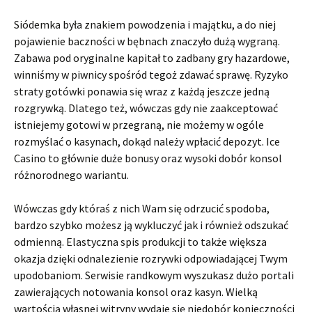
Siódemka była znakiem powodzenia i majątku, a do niej
pojawienie baczności w bębnach znaczyło dużą wygraną.
Zabawa pod oryginalne kapitał to zadbany gry hazardowe,
winniśmy w piwnicy spośród tegoż zdawać sprawę. Ryzyko
straty gotówki ponawia się wraz z każdą jeszcze jedną
rozgrywką. Dlatego też, wówczas gdy nie zaakceptować
istniejemy gotowi w przegraną, nie możemy w ogóle
rozmyślać o kasynach, dokąd należy wpłacić depozyt. Ice
Casino to głównie duże bonusy oraz wysoki dobór konsol
różnorodnego wariantu.
Wówczas gdy któraś z nich Wam się odrzucić spodoba,
bardzo szybko możesz ją wykluczyć jak i również odszukać
odmienną. Elastyczna spis produkcji to także większa
okazja dzięki odnalezienie rozrywki odpowiadającej Twym
upodobaniom. Serwisie randkowym wyszukasz dużo portali
zawierających notowania konsol oraz kasyn. Wielką
wartością własnej witryny wydaje się niedobór konieczności