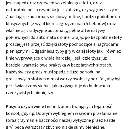
jest napęd oraz czerwień wszelakiego slotu, oraz
naturalnie po to czynnika jest zależny, czy wygrasz, czy nie.
Znajdują się automaty sieciowy online, bardzo podobne do
klasycznych (z wyjątkiem tegoż, że mają 5 bębnów) oraz
właśnie są tradycyjne automaty, pełne alternatywy,
pokrewnych do automatu online. Grając po bezpłatne sloty
prościej jest przejść dzięki sloty pochodzące z nagrodami
pieniężnymi. Odgadniesz typy gry w całej sloty jak i również
linie wygrywające o wiele bardziej, jeśli dzierżysz już
bardziej wartościowe praktyka w bezpłatnych slotach.
Każdy świeży gracz musi spędzić dużo periodu na
gratisowych slotach nim otworzy osobisty portfel, aby był
przeświadczony siebie, jak przywędruje do budowania
rzeczywistych pieniędzy.
Kasyno używa wiele technik umożliwiających lojalność
konsol, gdy np. Dobrym wybiegiem w swoim przełamanie
(oraz trzymanie baczności naszej wytyczne przez każde
gry) będą warsztaty zbytnio niskie sumy pieniężne.